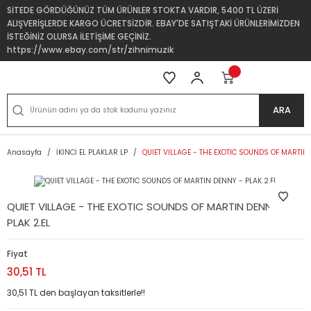
SİTEDE GÖRDÜĞÜNÜZ TÜM ÜRÜNLER STOKTA VARDIR, 5400 TL ÜZERİ
ALIŞVERİŞLERDE KARGO ÜCRETSİZDİR. EBAY'DE SATIŞTAKİ ÜRÜNLERİMİZDEN
İSTEĞİNİZ OLURSA İLETİŞİME GEÇİNİZ.
https://www.ebay.com/str/zihnimuzik
ARA
Anasayfa
İKİNCİ EL PLAKLAR LP
QUIET VILLAGE - THE EXOTIC SOUNDS OF MARTIN 
QUIET VILLAGE - THE EXOTIC SOUNDS OF MARTIN DENNY -
PLAK 2.EL
Fiyat
30,51 TL
30,51 TL den başlayan taksitlerle!!