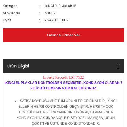
Kategori
İKİNCİ EL PLAKLAR LP
Stok Kodu
68007
Fiyat
25,42 TL + KDV
Gelince Haber Ver
Ürün Bilgisi
Liberty Records LST 7122
İKİNCİ EL PLAKLAR KONTROLDEN GEÇMİŞTİR, KONDİSYON OLARAK 7
VE ÜSTÜ OLMASINA DİKKAT EDİYORUZ.
SATIŞA KOYDUĞUMUZ TÜM ÜRÜNLER ORİJİNALDİR, İKİNCİ
ELLERİN HEPSİ KONTROLDEN GEÇMİŞTİR, HEPSİ YA ÇOK
TEMİZDİR YA DA SIFIRA YAKINDIR. ÜRÜN AÇIKLAMASINDA
KONDİSYON HAKKINDA AKSİ BİR ŞEY YAZILMAMIŞSA, ÜRÜN
ÇOK İYİ VE ÜSTÜNDE KONDİSYONDADIR.