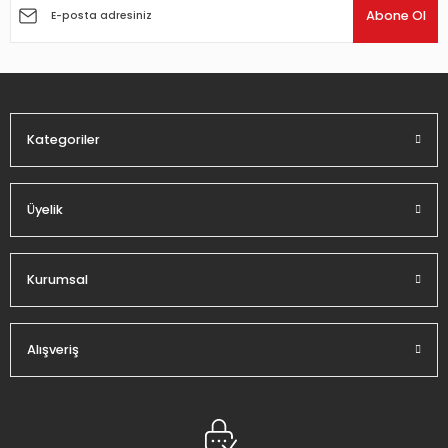
Ürün açıklamasında eksik bilgiler bulunuyor.
Abone Ol
Ürün bilgilerinde hatalar bulunuyor.
Ürün fiyatı diğer sitelerden daha pahalı.
Bu ürüne benzer farklı alternatifler olmalı.
Kategoriler
Üyelik
Gönder
Kurumsal
Alışveriş