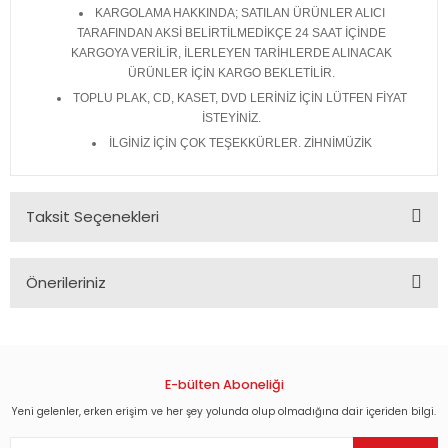
KARGOLAMA HAKKINDA; SATILAN ÜRÜNLER ALICI
TARAFINDAN AKSİ BELİRTİLMEDİKÇE 24 SAAT İÇİNDE
KARGOYA VERİLİR, İLERLEYEN TARİHLERDE ALINACAK
ÜRÜNLER İÇİN KARGO BEKLETİLİR.
TOPLU PLAK, CD, KASET, DVD LERİNİZ İÇİN LÜTFEN FİYAT
İSTEYİNİZ.
İLGİNİZ İÇİN ÇOK TEŞEKKÜRLER. ZİHNİMÜZİK
Taksit Seçenekleri
Önerileriniz
Bu ürünün fiyat bilgisi, resim, ürün açıklamalarında ve diğer
konularda yetersiz gördüğünüz noktaları öneri formunu
kullanarak tarafımıza iletebilirsiniz.
Görüş ve önerileriniz için teşekkür ederiz.
E-bülten Aboneliği
Yeni gelenler, erken erişim ve her şey yolunda olup olmadığına dair içeriden bilgi.
Ürün resmi kalitesiz, bozuk veya görüntülenemiyor.