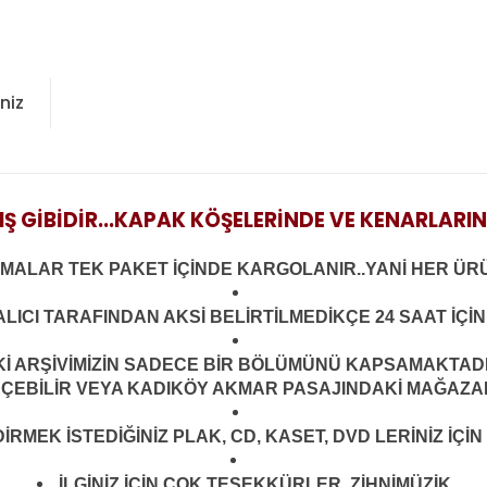
niz
IŞ GİBİDİR...KAPAK KÖŞELERİNDE VE KENARLARI
LMALAR TEK PAKET İÇİNDE KARGOLANIR..YANİ HER ÜRÜ
LICI TARAFINDAN AKSİ BELİRTİLMEDİKÇE 24 SAAT İÇ
ARŞİVİMİZİN SADECE BİR BÖLÜMÜNÜ KAPSAMAKTADIR.
EÇEBİLİR VEYA KADIKÖY AKMAR PASAJINDAKİ MAĞAZAMI
MEK İSTEDİĞİNİZ PLAK, CD, KASET, DVD LERİNİZ İÇİN 
İLGİNİZ İÇİN ÇOK TEŞEKKÜRLER. ZİHNİMÜZİK