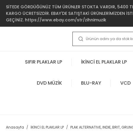
SİTEDE GÖRDÜĞÜNÜZ TÜM ÜRÜNLER STOKTA VARDIR, 5400 TL 
KARGO ÜCRETSİZDİR. EBAY'DE SATIŞTAKİ ÜRÜNLERİMİZDEN İSTE
GEÇİNİZ. https://www.ebay.com/str/zihnimuzik
SIFIR PLAKLAR LP
İKİNCİ EL PLAKLAR LP
DVD MÜZİK
BLU-RAY
VCD
Anasayfa
İKİNCİ EL PLAKLAR LP
PLAK ALTERNATIVE, INDIE, BRIT, GRUN