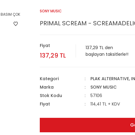
SONY MUSIC
PRIMAL SCREAM - SCREAMADELICA
Fiyat
137,29 TL den
137,29 TL
başlayan taksitlerle!!
Kategori
PLAK ALTERNATIVE, I
Marka
SONY MUSIC
Stok Kodu
57106
Fiyat
114,41 TL + KDV
G