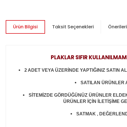
Ürün Bilgisi
Taksit Seçenekleri
Önerileri
PLAKLAR SIFIR KULLANILMAM
2 ADET VEYA ÜZERİNDE YAPTIĞINIZ SATIN A
SATILAN ÜRÜNLER A
SİTEMİZDE GÖRDÜĞÜNÜZ ÜRÜNLER ELDEKİ 
ÜRÜNLER İÇİN İLETİŞİME G
SATMAK , DEĞERLENDİR