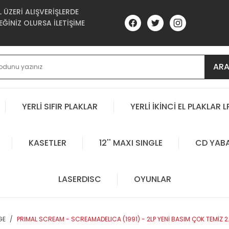
ÜZERİ ALIŞVERİŞLERDE
ĞİNİZ OLURSA İLETİŞİME
AR
YERLİ SIFIR PLAKLAR
YERLİ İKİNCİ EL PLAKLAR L
KASETLER
12'' MAXI SINGLE
CD YAB
LASERDISC
OYUNLAR
GE
PRIMAL SCREAM - SCREAMADELICA (1991) - 2LP YENİ BASIM ÇOK TEMİZ 2.