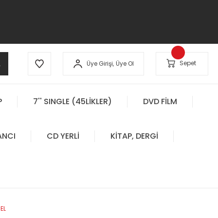
A
Sepet
Üye Girişi,
Üye Ol
P
7'' SINGLE (45LİKLER)
DVD FİLM
ANCI
CD YERLİ
KİTAP, DERGİ
EL