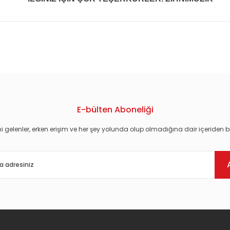
konularda yetersiz gördüğünüz noktaları öneri formunu kullanarak tarafım
E-bülten Aboneliği
i gelenler, erken erişim ve her şey yolunda olup olmadığına dair içeriden bi
Gönder