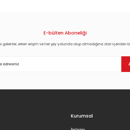
E-bülten Aboneliği
i gelenler, erken erişim ve her şey yolunda olup olmadığına dair içeriden bi
Gönder
Kurumsal
İletişim