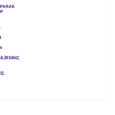
YAPARAK
IP
.
N
N
LİRSİNİZ.
İZ.
ıza iletebilirsiniz.