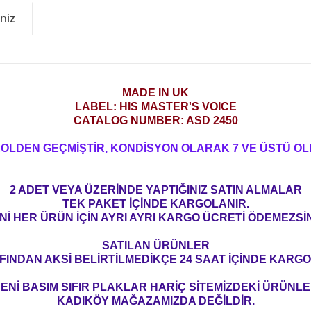
niz
MADE IN UK
LABEL: HIS MASTER'S VOICE
CATALOG NUMBER: ASD 2450
ROLDEN GEÇMİŞTİR, KONDİSYON OLARAK 7 VE ÜSTÜ OL
2 ADET VEYA ÜZERİNDE YAPTIĞINIZ SATIN ALMALAR
TEK PAKET İÇİNDE KARGOLANIR.
Nİ HER ÜRÜN İÇİN AYRI AYRI KARGO ÜCRETİ ÖDEMEZSİN
SATILAN ÜRÜNLER
FINDAN AKSİ BELİRTİLMEDİKÇE 24 SAAT İÇİNDE KARGO
ENİ BASIM SIFIR PLAKLAR HARİÇ SİTEMİZDEKİ ÜRÜNL
KADIKÖY MAĞAZAMIZDA DEĞİLDİR.