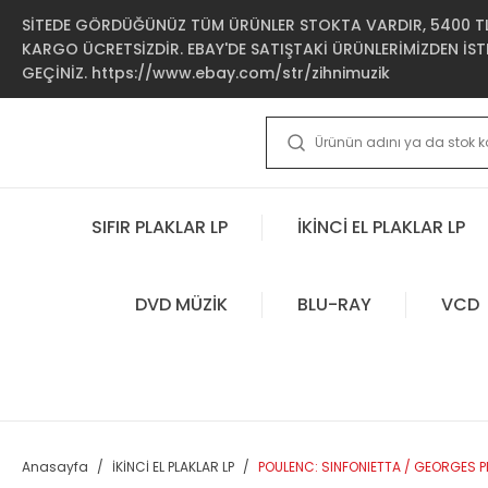
SİTEDE GÖRDÜĞÜNÜZ TÜM ÜRÜNLER STOKTA VARDIR, 5400 TL 
KARGO ÜCRETSİZDİR. EBAY'DE SATIŞTAKİ ÜRÜNLERİMİZDEN İSTE
GEÇİNİZ. https://www.ebay.com/str/zihnimuzik
SIFIR PLAKLAR LP
İKİNCİ EL PLAKLAR LP
DVD MÜZİK
BLU-RAY
VCD
Anasayfa
İKİNCİ EL PLAKLAR LP
POULENC: SINFONIETTA / GEORGES PRE