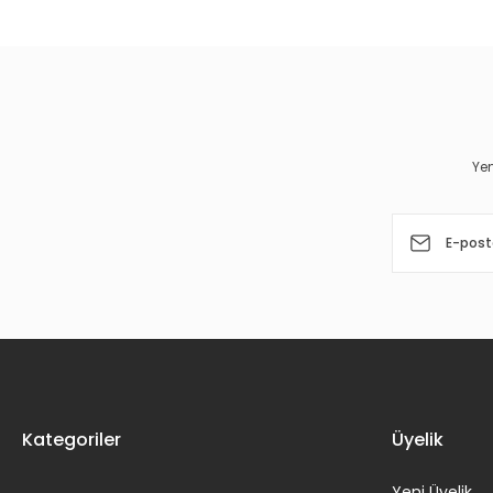
Görüş ve önerileriniz için teşekkür ederiz.
Ürün resmi kalitesiz, bozuk veya görüntülenemiyor.
Ürün açıklamasında eksik bilgiler bulunuyor.
Ürün bilgilerinde hatalar bulunuyor.
Yen
Ürün fiyatı diğer sitelerden daha pahalı.
Bu ürüne benzer farklı alternatifler olmalı.
Kategoriler
Üyelik
Yeni Üyelik