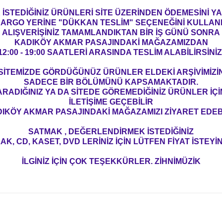
İSTEDİĞİNİZ ÜRÜNLERİ SİTE ÜZERİNDEN ÖDEMESİNİ 
ARGO YERİNE "DÜKKAN TESLİM" SEÇENEĞİNİ KULLAN
ALIŞVERİŞİNİZ TAMAMLANDIKTAN BİR İŞ GÜNÜ SONRA
KADIKÖY AKMAR PASAJINDAKİ MAĞAZAMIZDAN
12:00 - 19:00 SAATLERİ ARASINDA TESLİM ALABİLİRSİNİZ
SİTEMİZDE GÖRDÜĞÜNÜZ ÜRÜNLER ELDEKİ ARŞİVİMİZİ
SADECE BİR BÖLÜMÜNÜ KAPSAMAKTADIR.
ARADIĞINIZ YA DA SİTEDE GÖREMEDİĞİNİZ ÜRÜNLER İÇİ
İLETİŞİME GEÇEBİLİR
IKÖY AKMAR PASAJINDAKİ MAĞAZAMIZI ZİYARET EDEBİ
SATMAK , DEĞERLENDİRMEK İSTEDİĞİNİZ
AK, CD, KASET, DVD LERİNİZ İÇİN LÜTFEN FİYAT İSTEYİN
İLGİNİZ İÇİN ÇOK TEŞEKKÜRLER. ZİHNİMÜZİK
konularda yetersiz gördüğünüz noktaları öneri formunu kullanarak tarafım