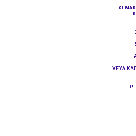
ALMAK 
K
VEYA KAD
PL
Bu ürünün fiyat bilgisi, resim, ürün açıklamalarında ve diğer 