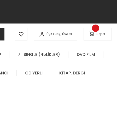
A
Sepet
Üye Girişi,
Üye Ol
P
7'' SINGLE (45LİKLER)
DVD FİLM
ANCI
CD YERLİ
KİTAP, DERGİ