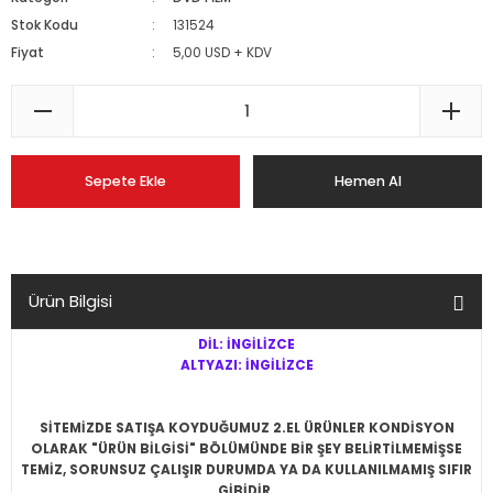
Stok Kodu
131524
Fiyat
5,00 USD + KDV
Sepete Ekle
Hemen Al
Ürün Bilgisi
DİL: İNGİLİZCE
ALTYAZI: İNGİLİZCE
SİTEMİZDE SATIŞA KOYDUĞUMUZ 2.EL ÜRÜNLER KONDİSYON
OLARAK "ÜRÜN BİLGİSİ" BÖLÜMÜNDE BİR ŞEY BELİRTİLMEMİŞSE
TEMİZ, SORUNSUZ ÇALIŞIR DURUMDA YA DA KULLANILMAMIŞ SIFIR
GİBİDİR.