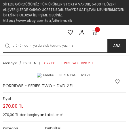
SİTEDE GÖRDÜĞÜNÜZ TÜM ÜRÜNLER STOKTA VARDIR, 5400 TL ÜZERİ
ALIŞVERİŞLERDE KARGO ÜCRETSİZDİR. EBAY'DE SATIŞTAKİ ÜRÜNLERİMİZDEN
İSTEĞİNİZ OLURSA İLETİŞİME GEÇİNİZ.
https://www.ebay.com/str/zihnimuzik
ARA
Anasayfa
DVD FİLM
PORRIDGE - SERIES TWO - DVD 2.EL
PORRIDGE - SERIES TWO - DVD 2.EL
Fiyat
270,00 TL
270,00 TL den başlayan taksitlerle!!
Kategori
DVD FİLM