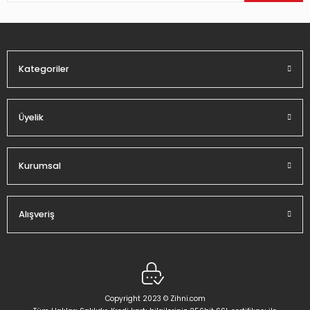
Ürün fiyatı diğer sitelerden daha pahalı.
Bu ürüne benzer farklı alternatifler olmalı.
Kategoriler
Üyelik
Gönder
Kurumsal
Alışveriş
Copyright 2023 © Zihni.com