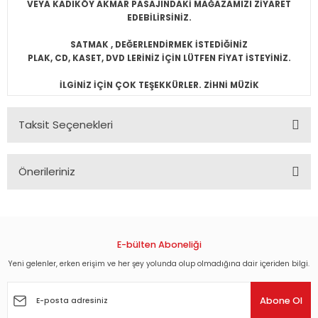
VEYA KADIKÖY AKMAR PASAJINDAKİ MAĞAZAMIZI ZİYARET
EDEBİLİRSİNİZ.
SATMAK , DEĞERLENDİRMEK İSTEDİĞİNİZ
PLAK, CD, KASET, DVD LERİNİZ İÇİN LÜTFEN FİYAT İSTEYİNİZ.
İLGİNİZ İÇİN ÇOK TEŞEKKÜRLER. ZİHNİ MÜZİK
Taksit Seçenekleri
Önerileriniz
Bu ürünün fiyat bilgisi, resim, ürün açıklamalarında ve diğer
konularda yetersiz gördüğünüz noktaları öneri formunu
kullanarak tarafımıza iletebilirsiniz.
Görüş ve önerileriniz için teşekkür ederiz.
E-bülten Aboneliği
Yeni gelenler, erken erişim ve her şey yolunda olup olmadığına dair içeriden bilgi.
Ürün resmi kalitesiz, bozuk veya görüntülenemiyor.
Ürün açıklamasında eksik bilgiler bulunuyor.
Abone Ol
Ürün bilgilerinde hatalar bulunuyor.