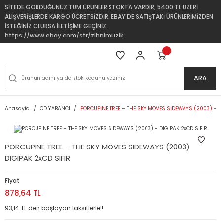
SİTEDE GÖRDÜĞÜNÜZ TÜM ÜRÜNLER STOKTA VARDIR, 5400 TL ÜZERİ
ALIŞVERİŞLERDE KARGO ÜCRETSİZDİR. EBAY'DE SATIŞTAKİ ÜRÜNLERİMİZDEN
İSTEĞİNİZ OLURSA İLETİŞİME GEÇİNİZ.
https://www.ebay.com/str/zihnimuzik
ARA
Anasayfa
CD YABANCI
PORCUPINE TREE – THE SKY MOVES SIDEWAYS (2003) - D
PORCUPINE TREE – THE SKY MOVES SIDEWAYS (2003) -
DIGIPAK 2xCD SIFIR
Fiyat
878,64 TL
93,14 TL den başlayan taksitlerle!!