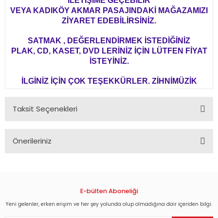
İLETİŞİME GEÇEBİLİR
VEYA KADIKÖY AKMAR PASAJINDAKİ MAĞAZAMIZI
ZİYARET EDEBİLİRSİNİZ.
SATMAK , DEĞERLENDİRMEK İSTEDİĞİNİZ
PLAK, CD, KASET, DVD LERİNİZ İÇİN LÜTFEN FİYAT
İSTEYİNİZ.
İLGİNİZ İÇİN ÇOK TEŞEKKÜRLER. ZİHNİMÜZİK
Taksit Seçenekleri
Önerileriniz
Bu ürünün fiyat bilgisi, resim, ürün açıklamalarında ve diğer
konularda yetersiz gördüğünüz noktaları öneri formunu
kullanarak tarafımıza iletebilirsiniz.
Görüş ve önerileriniz için teşekkür ederiz.
E-bülten Aboneliği
Yeni gelenler, erken erişim ve her şey yolunda olup olmadığına dair içeriden bilgi.
Ürün resmi kalitesiz, bozuk veya görüntülenemiyor.