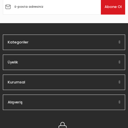
Ürün açıklamasında eksik bilgiler bulunuyor.
Abone Ol
Ürün bilgilerinde hatalar bulunuyor.
Ürün fiyatı diğer sitelerden daha pahalı.
Bu ürüne benzer farklı alternatifler olmalı.
Kategoriler
Üyelik
Gönder
Kurumsal
Alışveriş