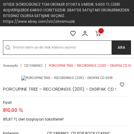
SİTEDE GÖRDÜĞÜNÜZ TÜM ÜRÜNLER STOKTA VARDIR, 5400 TL ÜZERİ
ALIŞVERİŞLERDE KARGO ÜCRETSİZDİR. EBAY'DE SATIŞTAKİ ÜRÜNLERİMİZDEN
İSTEĞİNİZ OLURSA İLETİŞİME GEÇİNİZ.
https://www.ebay.com/str/zihnimuzik
ARA
Anasayfa
CD YABANCI
PORCUPINE TREE – RECORDINGS (2011) - DIGIPAK CD SIFI
PORCUPINE TREE – RECORDINGS (2011) - DIGIPAK CD SIFIR
Fiyat
810,00 TL
85,87 TL den başlayan taksitlerle!!
Kategori
CD YABANCI
,
CD POP ROCK,CLASSIC