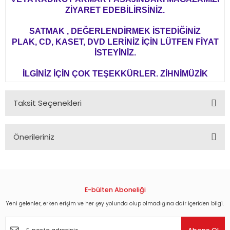
ZİYARET EDEBİLİRSİNİZ.
SATMAK , DEĞERLENDİRMEK İSTEDİĞİNİZ
PLAK, CD, KASET, DVD LERİNİZ İÇİN LÜTFEN FİYAT
İSTEYİNİZ.
İLGİNİZ İÇİN ÇOK TEŞEKKÜRLER. ZİHNİMÜZİK
Taksit Seçenekleri
Önerileriniz
Bu ürünün fiyat bilgisi, resim, ürün açıklamalarında ve diğer
konularda yetersiz gördüğünüz noktaları öneri formunu
kullanarak tarafımıza iletebilirsiniz.
Görüş ve önerileriniz için teşekkür ederiz.
E-bülten Aboneliği
Yeni gelenler, erken erişim ve her şey yolunda olup olmadığına dair içeriden bilgi.
Ürün resmi kalitesiz, bozuk veya görüntülenemiyor.
Ürün açıklamasında eksik bilgiler bulunuyor.