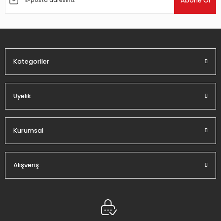
Abone Ol
Ürün bilgilerinde hatalar bulunuyor.
Ürün fiyatı diğer sitelerden daha pahalı.
Bu ürüne benzer farklı alternatifler olmalı.
Kategoriler
Üyelik
Gönder
Kurumsal
Alışveriş