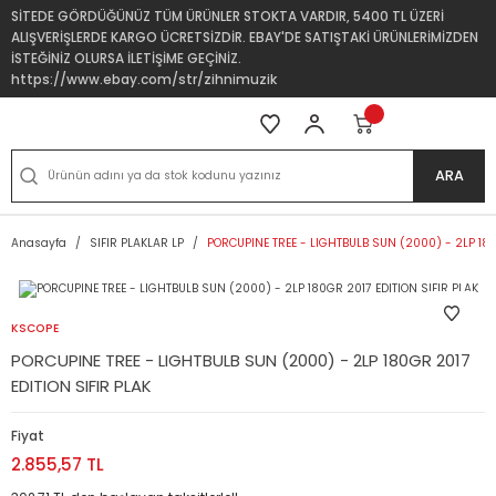
SİTEDE GÖRDÜĞÜNÜZ TÜM ÜRÜNLER STOKTA VARDIR, 5400 TL ÜZERİ
ALIŞVERİŞLERDE KARGO ÜCRETSİZDİR. EBAY'DE SATIŞTAKİ ÜRÜNLERİMİZDEN
İSTEĞİNİZ OLURSA İLETİŞİME GEÇİNİZ.
https://www.ebay.com/str/zihnimuzik
ARA
Anasayfa
SIFIR PLAKLAR LP
PORCUPINE TREE - LIGHTBULB SUN (2000) - 2LP 180
KSCOPE
PORCUPINE TREE - LIGHTBULB SUN (2000) - 2LP 180GR 2017
EDITION SIFIR PLAK
Fiyat
2.855,57 TL