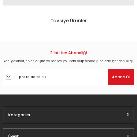
Bu ürünün fiyat bilgisi, resim, ürün açıklamalarında ve diğer
konularda yetersiz gördüğünüz noktaları öneri formunu
Tavsiye Ürünler
kullanarak tarafımıza iletebilirsiniz.
Görüş ve önerileriniz için teşekkür ederiz.
CONTINUUM / BASS COMMUNION & VIDNAOBMANA - The Continuum Recycling
Ürün resmi kalitesiz, bozuk veya görüntülenemiyor.
Ürün açıklamasında eksik bilgiler bulunuyor.
E-bülten Aboneliği
2.322,00 TL
Ürün bilgilerinde hatalar bulunuyor.
Yeni gelenler, erken erişim ve her şey yolunda olup olmadığına dair içeriden bilgi.
Ürün fiyatı diğer sitelerden daha pahalı.
Abone Ol
Bu ürüne benzer farklı alternatifler olmalı.
Kategoriler
Gönder
Üyelik