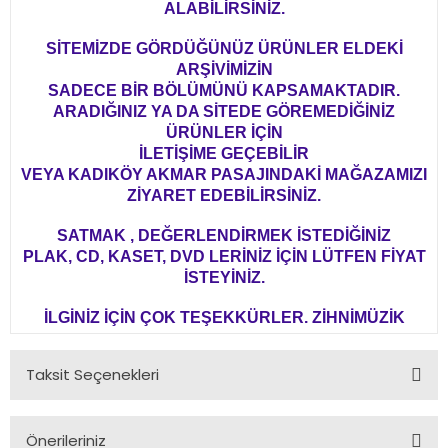
ALABİLİRSİNİZ.
SİTEMİZDE GÖRDÜĞÜNÜZ ÜRÜNLER ELDEKİ
ARŞİVİMİZİN
SADECE BİR BÖLÜMÜNÜ KAPSAMAKTADIR.
ARADIĞINIZ YA DA SİTEDE GÖREMEDİĞİNİZ
ÜRÜNLER İÇİN
İLETİŞİME GEÇEBİLİR
VEYA KADIKÖY AKMAR PASAJINDAKİ MAĞAZAMIZI
ZİYARET EDEBİLİRSİNİZ.
SATMAK , DEĞERLENDİRMEK İSTEDİĞİNİZ
PLAK, CD, KASET, DVD LERİNİZ İÇİN LÜTFEN FİYAT
İSTEYİNİZ.
İLGİNİZ İÇİN ÇOK TEŞEKKÜRLER. ZİHNİMÜZİK
Taksit Seçenekleri
Önerileriniz