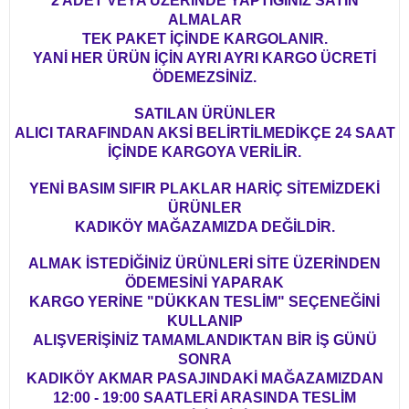
2 ADET VEYA ÜZERİNDE YAPTIĞINIZ SATIN
ALMALAR
TEK PAKET İÇİNDE KARGOLANIR.
YANİ HER ÜRÜN İÇİN AYRI AYRI KARGO ÜCRETİ
ÖDEMEZSİNİZ.
SATILAN ÜRÜNLER
ALICI TARAFINDAN AKSİ BELİRTİLMEDİKÇE 24 SAAT
İÇİNDE KARGOYA VERİLİR.
YENİ BASIM SIFIR PLAKLAR HARİÇ SİTEMİZDEKİ
ÜRÜNLER
KADIKÖY MAĞAZAMIZDA DEĞİLDİR.
ALMAK İSTEDİĞİNİZ ÜRÜNLERİ SİTE ÜZERİNDEN
ÖDEMESİNİ YAPARAK
KARGO YERİNE "DÜKKAN TESLİM" SEÇENEĞİNİ
KULLANIP
ALIŞVERİŞİNİZ TAMAMLANDIKTAN BİR İŞ GÜNÜ
SONRA
KADIKÖY AKMAR PASAJINDAKİ MAĞAZAMIZDAN
12:00 - 19:00 SAATLERİ ARASINDA TESLİM