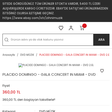
SİTEDE GÖRDÜĞÜNÜZ TÜM ÜRÜNLER STOKTA VARDIR, 5400 TL ÜZERİ
ALIŞVERİŞLERDE KARGO ÜCRETSİZDİR. EBAY'DE SATIŞTAKİ ÜRÜNLERİMİZDEN
İSTEĞİNİZ OLURSA İLETİŞİME GEÇİNİZ.
https://www.ebay.com/str/zihnimuzik
ARA
Anasayfa
DVD MÜZİK
PLACIDO DOMINGO - GALA CONCERT IN MIAMI - DVD 2.EL
PLACIDO DOMINGO - GALA CONCERT IN MIAMI - DVD 2.EL
Fiyat
360,00 TL
360,00 TL den başlayan taksitlerle!!
Kategori
DVD MÜZİK