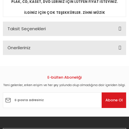
PLAK, CD, KASET, DVD LERİNİZ İÇİN LÜTFEN FİYAT İSTEYİNİZ.
İLGİNİZ İÇİN ÇOK TEŞEKKÜRLER. ZİHNİ MÜZİK
Taksit Seçenekleri
Önerileriniz
Bu ürünün fiyat bilgisi, resim, ürün açıklamalarında ve diğer
konularda yetersiz gördüğünüz noktaları öneri formunu
kullanarak tarafımıza iletebilirsiniz.
Görüş ve önerileriniz için teşekkür ederiz.
E-bülten Aboneliği
Yeni gelenler, erken erişim ve her şey yolunda olup olmadığına dair içeriden bilgi.
Ürün resmi kalitesiz, bozuk veya görüntülenemiyor.
Ürün açıklamasında eksik bilgiler bulunuyor.
Abone Ol
Ürün bilgilerinde hatalar bulunuyor.
Ürün fiyatı diğer sitelerden daha pahalı.
Bu ürüne benzer farklı alternatifler olmalı.