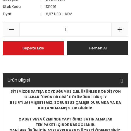
Stok Kodu
131091
Fiyat
6,67 USD + KDV
Sepete Ekle
Hemen Al
Ürün Bilgisi
SİTEMİZDE SATIŞA KOYDUĞUMUZ 2.EL ÜRÜNLER KONDİSYON
OLARAK "ÜRÜN BİLGİSİ" BÖLÜMÜNDE BİR ŞEY
BELİRTİLMEMİŞSE
TEMİZ, SORUNSUZ ÇALIŞIR DURUMDA YA DA
KULLANILMAMIŞ SIFIR
GİBİDİR.
2 ADET VEYA ÜZERİNDE YAPTIĞINIZ SATIN ALMALAR
TEK PAKET İÇİNDE KARGOLANIR.
YANİ HER ÜRÜN İÇİN AYRI AYRI KARGO ÜCRETİ ÖDEMEZSİNİZ.