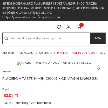
SİTEDE GÖRDÜĞÜNÜZ TÜM ÜRÜNLER STOKTA VARDIR, 5400 TL ÜZERİ
ALIŞVERİŞLERDE KARGO ÜCRETSİZDİR. EBAY'DE SATIŞTAKİ ÜRÜNLERİMİZDEN
İSTEĞİNİZ OLURSA İLETİŞİME GEÇİNİZ.
https://www.ebay.com/str/zihnimuzik
ARA
Anasayfa
CD YABANCI
CD SINGLE
PLACEBO - TASTE IN MEN (2000) - CD VIR
VIRGIN
PLACEBO - TASTE IN MEN (2000) - CD VIRGIN SINGLE 2.EL
Fiyat
183,05 TL
183,05 TL den başlayan taksitlerle!!