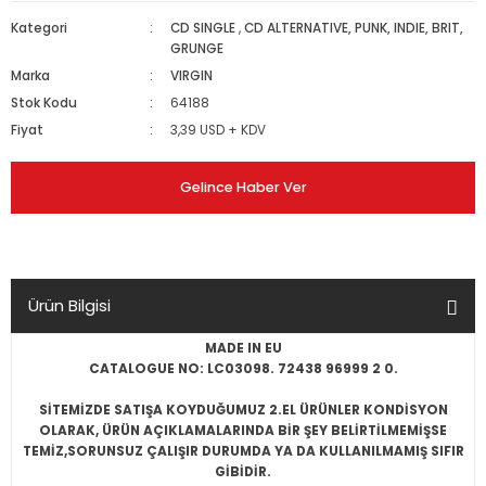
Kategori
CD SINGLE
,
CD ALTERNATIVE, PUNK, INDIE, BRIT,
GRUNGE
Marka
VIRGIN
Stok Kodu
64188
Fiyat
3,39 USD + KDV
Gelince Haber Ver
Ürün Bilgisi
MADE IN EU
CATALOGUE NO: LC03098. 72438 96999 2 0.
SİTEMİZDE SATIŞA KOYDUĞUMUZ 2.EL ÜRÜNLER KONDİSYON
OLARAK, ÜRÜN AÇIKLAMALARINDA BİR ŞEY BELİRTİLMEMİŞSE
TEMİZ,SORUNSUZ ÇALIŞIR DURUMDA YA DA KULLANILMAMIŞ SIFIR
GİBİDİR.