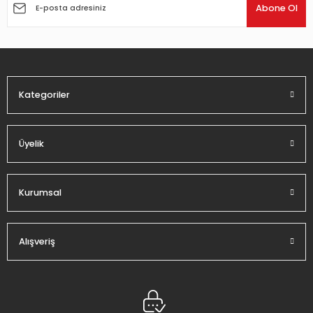
Ürün açıklamasında eksik bilgiler bulunuyor.
Abone Ol
Ürün bilgilerinde hatalar bulunuyor.
Ürün fiyatı diğer sitelerden daha pahalı.
Bu ürüne benzer farklı alternatifler olmalı.
Kategoriler
Üyelik
Gönder
Kurumsal
Alışveriş