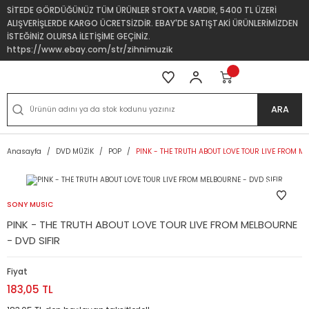
SİTEDE GÖRDÜĞÜNÜZ TÜM ÜRÜNLER STOKTA VARDIR, 5400 TL ÜZERİ
ALIŞVERİŞLERDE KARGO ÜCRETSİZDİR. EBAY'DE SATIŞTAKİ ÜRÜNLERİMİZDEN
İSTEĞİNİZ OLURSA İLETİŞİME GEÇİNİZ.
https://www.ebay.com/str/zihnimuzik
ARA
Anasayfa
DVD MÜZİK
POP
PINK - THE TRUTH ABOUT LOVE TOUR LIVE FROM ME
SONY MUSIC
PINK - THE TRUTH ABOUT LOVE TOUR LIVE FROM MELBOURNE
- DVD SIFIR
Fiyat
183,05 TL