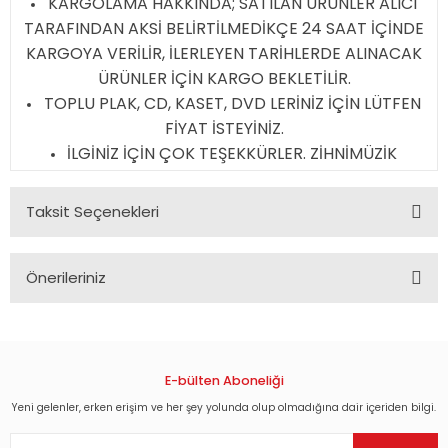
KARGOLAMA HAKKINDA; SATILAN ÜRÜNLER ALICI
TARAFINDAN AKSİ BELİRTİLMEDİKÇE 24 SAAT İÇİNDE
KARGOYA VERİLİR, İLERLEYEN TARİHLERDE ALINACAK
ÜRÜNLER İÇİN KARGO BEKLETİLİR.
TOPLU PLAK, CD, KASET, DVD LERİNİZ İÇİN LÜTFEN
FİYAT İSTEYİNİZ.
İLGİNİZ İÇİN ÇOK TEŞEKKÜRLER. ZİHNİMÜZİK
Taksit Seçenekleri
Önerileriniz
Bu ürünün fiyat bilgisi, resim, ürün açıklamalarında ve diğer
konularda yetersiz gördüğünüz noktaları öneri formunu
kullanarak tarafımıza iletebilirsiniz.
Görüş ve önerileriniz için teşekkür ederiz.
E-bülten Aboneliği
Yeni gelenler, erken erişim ve her şey yolunda olup olmadığına dair içeriden bilgi.
Ürün resmi kalitesiz, bozuk veya görüntülenemiyor.