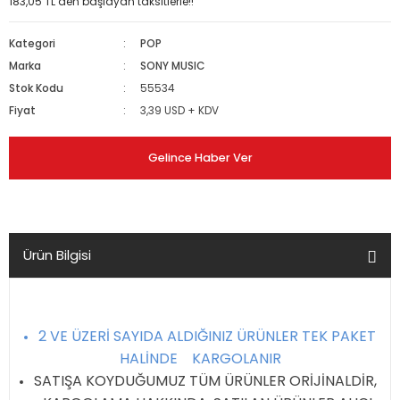
183,05 TL den başlayan taksitlerle!!
Kategori
POP
Marka
SONY MUSIC
Stok Kodu
55534
Fiyat
3,39 USD + KDV
Gelince Haber Ver
Ürün Bilgisi
2 VE ÜZERİ SAYIDA ALDIĞINIZ ÜRÜNLER TEK PAKET
HALİNDE KARGOLANIR
SATIŞA KOYDUĞUMUZ TÜM ÜRÜNLER ORİJİNALDİR,