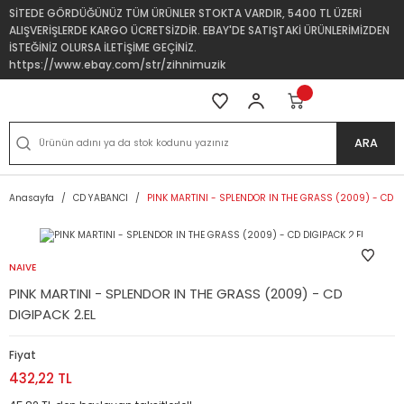
SİTEDE GÖRDÜĞÜNÜZ TÜM ÜRÜNLER STOKTA VARDIR, 5400 TL ÜZERİ
ALIŞVERİŞLERDE KARGO ÜCRETSİZDİR. EBAY'DE SATIŞTAKİ ÜRÜNLERİMİZDEN
İSTEĞİNİZ OLURSA İLETİŞİME GEÇİNİZ.
https://www.ebay.com/str/zihnimuzik
ARA
Anasayfa
CD YABANCI
PINK MARTINI - SPLENDOR IN THE GRASS (2009) - CD DI
NAIVE
PINK MARTINI - SPLENDOR IN THE GRASS (2009) - CD
DIGIPACK 2.EL
Fiyat
432,22 TL