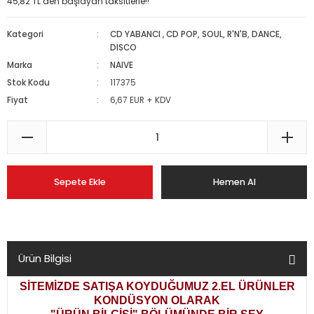
45,82 TL den başlayan taksitlerle!!
Kategori
CD YABANCI
,
CD POP, SOUL, R'N'B, DANCE,
DISCO
Marka
NAIVE
Stok Kodu
117375
Fiyat
6,67 EUR + KDV
Sepete Ekle
Hemen Al
Ürün Bilgisi
SİTEMİZDE SATIŞA KOYDUĞUMUZ 2.EL ÜRÜNLER
KONDÜSYON OLARAK