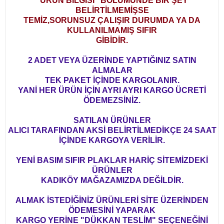
"ÜRÜN BİLGİSİ" BÖLÜMÜNDE BİR ŞEY
BELİRTİLMEMİŞSE
TEMİZ,SORUNSUZ ÇALIŞIR DURUMDA YA DA
KULLANILMAMIŞ SIFIR
GİBİDİR.
2 ADET VEYA ÜZERİNDE YAPTIĞINIZ SATIN
ALMALAR
TEK PAKET İÇİNDE KARGOLANIR.
YANİ HER ÜRÜN İÇİN AYRI AYRI KARGO ÜCRETİ
ÖDEMEZSİNİZ.
SATILAN ÜRÜNLER
ALICI TARAFINDAN AKSİ BELİRTİLMEDİKÇE 24 SAAT
İÇİNDE KARGOYA VERİLİR.
YENİ BASIM SIFIR PLAKLAR HARİÇ SİTEMİZDEKİ
ÜRÜNLER
KADIKÖY MAĞAZAMIZDA DEĞİLDİR.
ALMAK İSTEDİĞİNİZ ÜRÜNLERİ SİTE ÜZERİNDEN
ÖDEMESİNİ YAPARAK
KARGO YERİNE "DÜKKAN TESLİM" SEÇENEĞİNİ