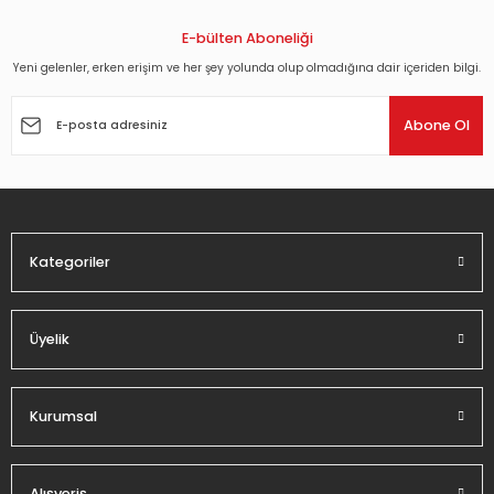
kullanarak tarafımıza iletebilirsiniz.
Görüş ve önerileriniz için teşekkür ederiz.
E-bülten Aboneliği
Yeni gelenler, erken erişim ve her şey yolunda olup olmadığına dair içeriden bilgi.
Ürün resmi kalitesiz, bozuk veya görüntülenemiyor.
Ürün açıklamasında eksik bilgiler bulunuyor.
Abone Ol
Ürün bilgilerinde hatalar bulunuyor.
Ürün fiyatı diğer sitelerden daha pahalı.
Bu ürüne benzer farklı alternatifler olmalı.
Kategoriler
Üyelik
Gönder
Kurumsal
Alışveriş