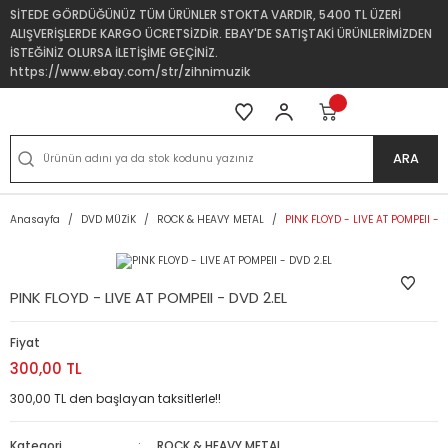
SİTEDE GÖRDÜĞÜNÜZ TÜM ÜRÜNLER STOKTA VARDIR, 5400 TL ÜZERİ
ALIŞVERİŞLERDE KARGO ÜCRETSİZDİR. EBAY'DE SATIŞTAKİ ÜRÜNLERİMİZDEN
İSTEĞİNİZ OLURSA İLETİŞİME GEÇİNİZ.
https://www.ebay.com/str/zihnimuzik
ARA
Anasayfa
DVD MÜZİK
ROCK & HEAVY METAL
PINK FLOYD - LIVE AT POMPEII - 
PINK FLOYD - LIVE AT POMPEII - DVD 2.EL
Fiyat
300,00 TL
300,00 TL den başlayan taksitlerle!!
Kategori
ROCK & HEAVY METAL