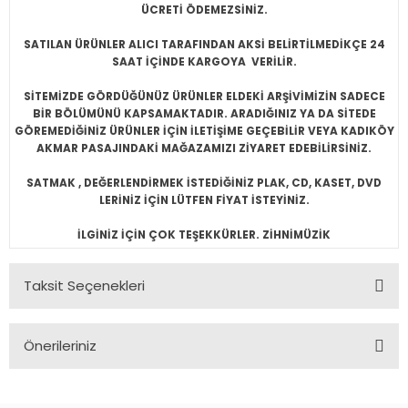
ÜCRETİ ÖDEMEZSİNİZ.
SATILAN ÜRÜNLER ALICI TARAFINDAN AKSİ BELİRTİLMEDİKÇE 24
SAAT İÇİNDE KARGOYA VERİLİR.
SİTEMİZDE GÖRDÜĞÜNÜZ ÜRÜNLER ELDEKİ ARŞİVİMİZİN SADECE
BİR BÖLÜMÜNÜ KAPSAMAKTADIR. ARADIĞINIZ YA DA SİTEDE
GÖREMEDİĞİNİZ ÜRÜNLER İÇİN İLETİŞİME GEÇEBİLİR VEYA KADIKÖY
AKMAR PASAJINDAKİ MAĞAZAMIZI ZİYARET EDEBİLİRSİNİZ.
SATMAK , DEĞERLENDİRMEK İSTEDİĞİNİZ PLAK, CD, KASET, DVD
LERİNİZ İÇİN LÜTFEN FİYAT İSTEYİNİZ.
İLGİNİZ İÇİN ÇOK TEŞEKKÜRLER. ZİHNİMÜZİK
Taksit Seçenekleri
Önerileriniz
Bu ürünün fiyat bilgisi, resim, ürün açıklamalarında ve diğer
konularda yetersiz gördüğünüz noktaları öneri formunu