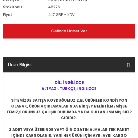
Stok Kodu
48226
Fiyat
4,17 GBP + KDV
Gelince Haber Ver
Ürün Bilgisi
DİL: İNGİLİZCE
ALTYAZI: TÜRKÇE, İNGİLİZCE
SİTEMİZDE SATIŞA KOYDUĞUMUZ 2.EL ÜRÜNLER KONDİSYON
OLARAK, ÜRÜN AÇIKLAMALARINDA BİR ŞEY BELİRTİLMEMİŞSE
TEMİZ,SORUNSUZ ÇALIŞIR DURUMDA YA DA KULLANILMAMIŞ SIFIR
GİBİDİR.
2 ADET VEYA ÜZERİNDE YAPTIĞINIZ SATIN ALMALAR TEK PAKET
İÇİNDE KARGOLANIR. YANİ HER ÜRÜN İÇİN AYRI AYRI KARGO