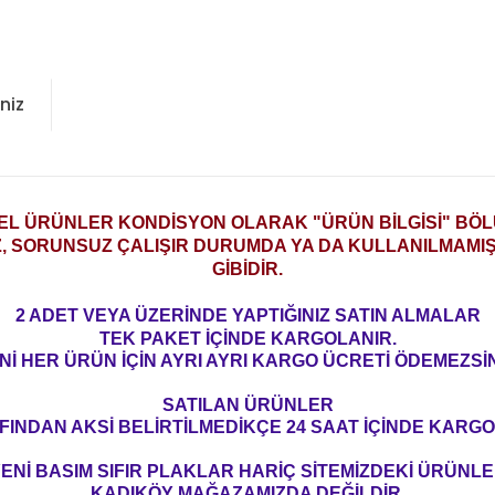
niz
2.EL ÜRÜNLER KONDİSYON OLARAK
"ÜRÜN BİLGİSİ" BÖ
Z, SORUNSUZ ÇALIŞIR DURUMDA YA DA KULLANILMAMIŞ 
GİBİDİR.
2 ADET VEYA ÜZERİNDE YAPTIĞINIZ SATIN ALMALAR
TEK PAKET İÇİNDE KARGOLANIR.
Nİ HER ÜRÜN İÇİN AYRI AYRI KARGO ÜCRETİ ÖDEMEZSİN
SATILAN ÜRÜNLER
FINDAN AKSİ BELİRTİLMEDİKÇE 24 SAAT İÇİNDE KARGO
ENİ BASIM SIFIR PLAKLAR HARİÇ SİTEMİZDEKİ ÜRÜNL
KADIKÖY MAĞAZAMIZDA DEĞİLDİR.