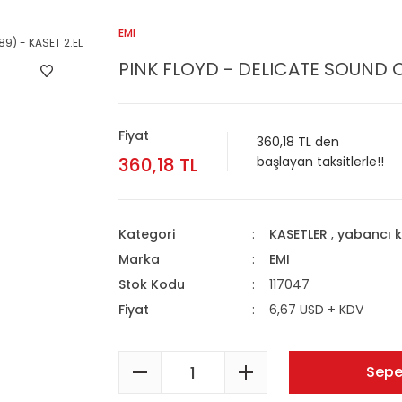
EMI
PINK FLOYD - DELICATE SOUND OF
Fiyat
360,18 TL den
360,18 TL
başlayan taksitlerle!!
Kategori
KASETLER
,
yabancı k
Marka
EMI
Stok Kodu
117047
Fiyat
6,67 USD + KDV
Sepe