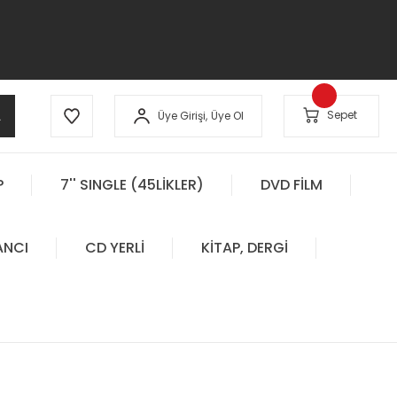
A
Sepet
Üye Girişi,
Üye Ol
P
7'' SINGLE (45LİKLER)
DVD FİLM
ANCI
CD YERLİ
KİTAP, DERGİ