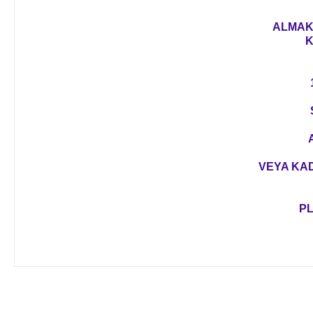
ALMAK 
K
VEYA KAD
PL
Bu ürünün fiyat bilgisi, resim, ürün açıklamalarında ve diğer 
Görüş ve önerileriniz için teşekkür ederiz.