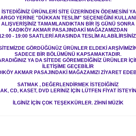
İSTEDİĞİNİZ ÜRÜNLERİ SİTE ÜZERİNDEN ÖDEMESİNİ 
ARGO YERİNE "DÜKKAN TESLİM" SEÇENEĞİNİ KULLAN
ALIŞVERİŞİNİZ TAMAMLANDIKTAN BİR İŞ GÜNÜ SONRA
KADIKÖY AKMAR PASAJINDAKİ MAĞAZAMIZDAN
12:00 - 19:00 SAATLERİ ARASINDA TESLİM ALABİLİRSİNİZ
SİTEMİZDE GÖRDÜĞÜNÜZ ÜRÜNLER ELDEKİ ARŞİVİMİZİ
SADECE BİR BÖLÜMÜNÜ KAPSAMAKTADIR.
ARADIĞINIZ YA DA SİTEDE GÖREMEDİĞİNİZ ÜRÜNLER İÇİ
İLETİŞİME GEÇEBİLİR
IKÖY AKMAR PASAJINDAKİ MAĞAZAMIZI ZİYARET EDEBİ
SATMAK , DEĞERLENDİRMEK İSTEDİĞİNİZ
AK, CD, KASET, DVD LERİNİZ İÇİN LÜTFEN FİYAT İSTEYİN
İLGİNİZ İÇİN ÇOK TEŞEKKÜRLER. ZİHNİ MÜZİK
konularda yetersiz gördüğünüz noktaları öneri formunu kullanarak tarafım