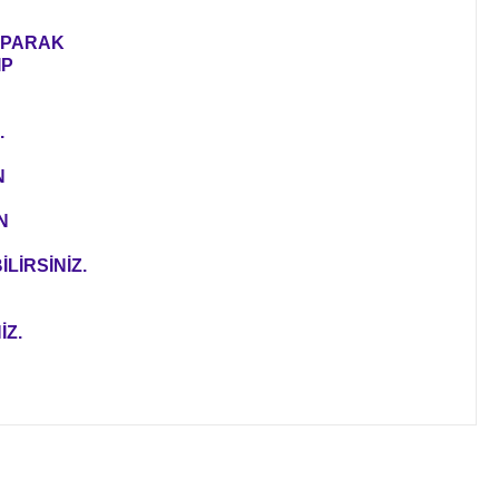
YAPARAK
IP
.
N
N
LİRSİNİZ.
İZ.
ıza iletebilirsiniz.