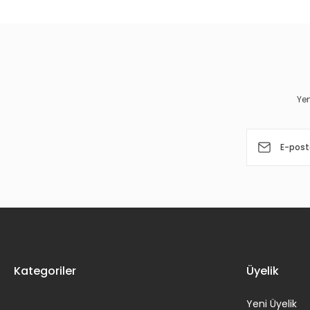
Ürün resmi kalitesiz, bozuk veya görüntülenemiyor.
Ürün açıklamasında eksik bilgiler bulunuyor.
Ürün bilgilerinde hatalar bulunuyor.
Yen
Ürün fiyatı diğer sitelerden daha pahalı.
Bu ürüne benzer farklı alternatifler olmalı.
Kategoriler
Üyelik
Yeni Üyelik