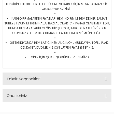
TERCİHİNİ BİLDİREBİLİR. TOPLU ÖDEME VE KARGO İÇİN MESAJ ATMANIZ İYİ
OLUR, DİYALOG İYİDİR.
KARGO FİRMALARININ FİYATLARI HEM İNDİRİMİM, HEM DE HER ZAMAN
ŞUBEYE TESLİM ETTİĞİM HALDE BAZI ALICILAR İÇİN PAHALI OLABİLMEKTEDİR,
BUNDA BENİM YAPABİLECEĞİM BİR ŞEY YOK, KARGO FİYATI YÜZÜNDEN
OLUMSUZ YORUM BIRAKILMASINI KABUL ETMEK MÜMKÜN DEĞİL .
GİTTİGİDİYOR'DA HEM SATICI HEM ALICI KONUMUNDAYIM, TOPLU PLAK,
CD, KASET, DVD LERİNİZ İÇİN LÜTFEN FİYAT İSTEYİNİZ.
İLGİNİZ İÇİN ÇOK TEŞEKKÜRLER. ZİHNİMÜZİK
Taksit Seçenekleri
Önerileriniz
Bu ürünün fiyat bilgisi, resim, ürün açıklamalarında ve diğer
konularda yetersiz gördüğünüz noktaları öneri formunu