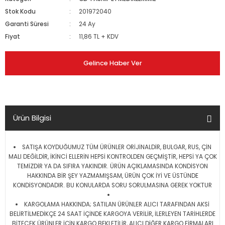
Stok Kodu
201972040
Garanti Süresi
24 Ay
Fiyat
11,86 TL + KDV
Gelince Haber Ver
Ürün Bilgisi
SATIŞA KOYDUĞUMUZ TÜM ÜRÜNLER ORİJİNALDİR, BULGAR, RUS, ÇİN
MALI DEĞİLDİR, İKİNCİ ELLERİN HEPSİ KONTROLDEN GEÇMİŞTİR, HEPSİ YA ÇOK
TEMİZDİR YA DA SIFIRA YAKINDIR. ÜRÜN AÇIKLAMASINDA KONDİSYON
HAKKINDA BİR ŞEY YAZMAMIŞSAM, ÜRÜN ÇOK İYİ VE ÜSTÜNDE
KONDİSYONDADIR. BU KONULARDA SORU SORULMASINA GEREK YOKTUR
KARGOLAMA HAKKINDA; SATILAN ÜRÜNLER ALICI TARAFINDAN AKSİ
BELİRTİLMEDİKÇE 24 SAAT İÇİNDE KARGOYA VERİLİR, İLERLEYEN TARİHLERDE
BİTECEK ÜRÜNLER İÇİN KARGO BEKLETİLİR, ALICI DİĞER KARGO FİRMALARI