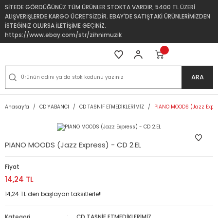
SİTEDE GÖRDÜĞÜNÜZ TÜM ÜRÜNLER STOKTA VARDIR, 5400 TL ÜZERİ
ALIŞVERİŞLERDE KARGO ÜCRETSİZDİR. EBAY'DE SATIŞTAKİ ÜRÜNLERİMİZDEN
İSTEĞİNİZ OLURSA İLETİŞİME GEÇİNİZ.
https://www.ebay.com/str/zihnimuzik
ARA
Anasayfa
CD YABANCI
CD TASNİF ETMEDİKLERİMİZ
PIANO MOODS (Jazz Expre
PIANO MOODS (Jazz Express) - CD 2.EL
Fiyat
14,24 TL
14,24 TL den başlayan taksitlerle!!
Kategori
CD TASNİF ETMEDİKLERİMİZ