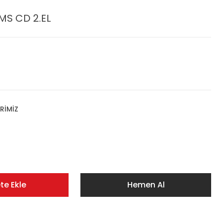
MS CD 2.EL
RİMİZ
te Ekle
Hemen Al