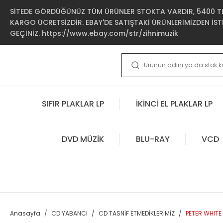
SİTEDE GÖRDÜĞÜNÜZ TÜM ÜRÜNLER STOKTA VARDIR, 5400 TL 
KARGO ÜCRETSİZDİR. EBAY'DE SATIŞTAKİ ÜRÜNLERİMİZDEN İSTE
GEÇİNİZ. https://www.ebay.com/str/zihnimuzik
SIFIR PLAKLAR LP
İKİNCİ EL PLAKLAR LP
DVD MÜZİK
BLU-RAY
VCD
Anasayfa
CD YABANCI
CD TASNİF ETMEDİKLERİMİZ
PETER WHITE