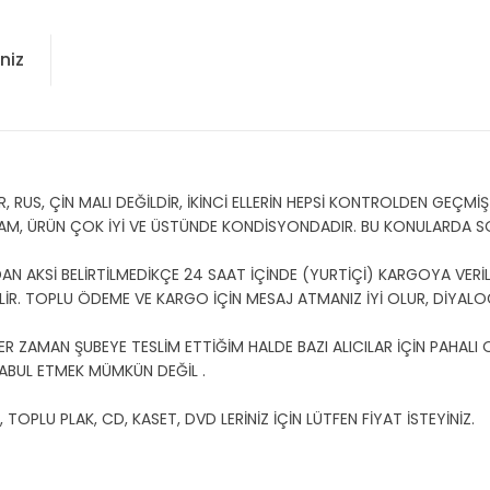
niz
US, ÇİN MALI DEĞİLDİR, İKİNCİ ELLERİN HEPSİ KONTROLDEN GEÇMİŞT
AM, ÜRÜN ÇOK İYİ VE ÜSTÜNDE KONDİSYONDADIR. BU KONULARDA 
N AKSİ BELİRTİLMEDİKÇE 24 SAAT İÇİNDE (YURTİÇİ) KARGOYA VERİLİ
EBİLİR. TOPLU ÖDEME VE KARGO İÇİN MESAJ ATMANIZ İYİ OLUR, DİYALOG
ER ZAMAN ŞUBEYE TESLİM ETTİĞİM HALDE BAZI ALICILAR İÇİN PAHALI
ABUL ETMEK MÜMKÜN DEĞİL .
OPLU PLAK, CD, KASET, DVD LERİNİZ İÇİN LÜTFEN FİYAT İSTEYİNİZ.