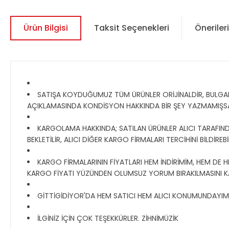
Ürün Bilgisi
Taksit Seçenekleri
Önerileri
SATIŞA KOYDUĞUMUZ TÜM ÜRÜNLER ORİJİNALDİR, BULGAR, R
AÇIKLAMASINDA KONDİSYON HAKKINDA BİR ŞEY YAZMAMIŞS
KARGOLAMA HAKKINDA; SATILAN ÜRÜNLER ALICI TARAFINDA
BEKLETİLİR, ALICI DİĞER KARGO FİRMALARI TERCİHİNİ BİLDİR
KARGO FİRMALARININ FİYATLARI HEM İNDİRİMİM, HEM DE H
KARGO FİYATI YÜZÜNDEN OLUMSUZ YORUM BIRAKILMASINI K
GİTTİGİDİYOR'DA HEM SATICI HEM ALICI KONUMUNDAYIM, T
İLGİNİZ İÇİN ÇOK TEŞEKKÜRLER. ZİHNİMÜZİK