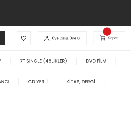
A
Sepet
Üye Girişi,
Üye Ol
P
7'' SINGLE (45LİKLER)
DVD FİLM
ANCI
CD YERLİ
KİTAP, DERGİ