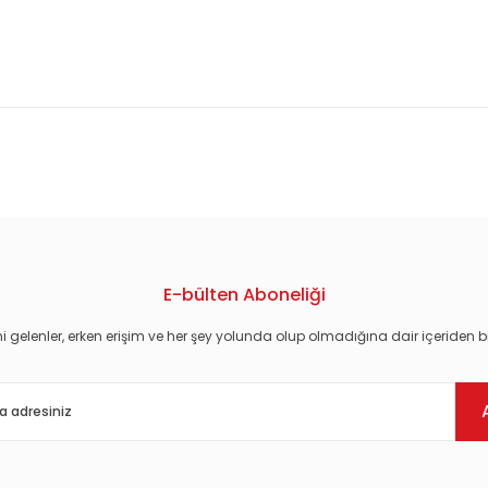
konularda yetersiz gördüğünüz noktaları öneri formunu kullanarak tarafım
E-bülten Aboneliği
i gelenler, erken erişim ve her şey yolunda olup olmadığına dair içeriden bi