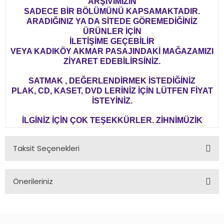
ARŞİVİMİZİN
SADECE BİR BÖLÜMÜNÜ KAPSAMAKTADIR.
ARADIĞINIZ YA DA SİTEDE GÖREMEDİĞİNİZ
ÜRÜNLER İÇİN
İLETİŞİME GEÇEBİLİR
VEYA KADIKÖY AKMAR PASAJINDAKİ MAĞAZAMIZI
ZİYARET EDEBİLİRSİNİZ.
SATMAK , DEĞERLENDİRMEK İSTEDİĞİNİZ
PLAK, CD, KASET, DVD LERİNİZ İÇİN LÜTFEN FİYAT
İSTEYİNİZ.
İLGİNİZ İÇİN ÇOK TEŞEKKÜRLER. ZİHNİMÜZİK
Taksit Seçenekleri
Önerileriniz
Bu ürünün fiyat bilgisi, resim, ürün açıklamalarında ve diğer
konularda yetersiz gördüğünüz noktaları öneri formunu
kullanarak tarafımıza iletebilirsiniz.