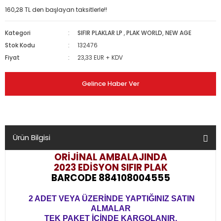
160,28 TL den başlayan taksitlerle!!
Kategori
SIFIR PLAKLAR LP
,
PLAK WORLD, NEW AGE
Stok Kodu
132476
Fiyat
23,33 EUR + KDV
Gelince Haber Ver
Ürün Bilgisi
ORİJİNAL AMBALAJINDA
2023 EDİSYON
SIFIR PLAK
BARCODE 884108004555
2 ADET VEYA ÜZERİNDE YAPTIĞINIZ SATIN
ALMALAR
TEK PAKET İÇİNDE KARGOLANIR.