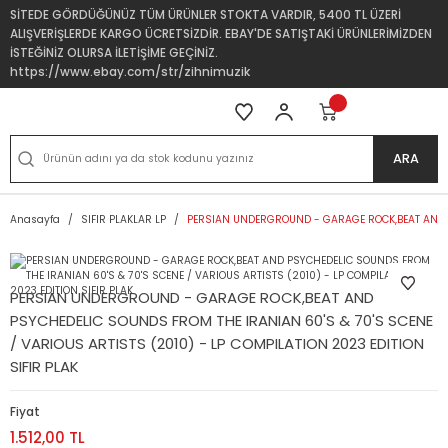
SİTEDE GÖRDÜĞÜNÜZ TÜM ÜRÜNLER STOKTA VARDIR, 5400 TL ÜZERİ
ALIŞVERİŞLERDE KARGO ÜCRETSİZDİR. EBAY'DE SATIŞTAKİ ÜRÜNLERİMİZDEN
İSTEĞİNİZ OLURSA İLETİŞİME GEÇİNİZ.
https://www.ebay.com/str/zihnimuzik
ARA
Anasayfa
SIFIR PLAKLAR LP
PERSIAN UNDERGROUND - GARAGE ROCK,BEAT AND PS
PERSIAN UNDERGROUND - GARAGE ROCK,BEAT AND
PSYCHEDELIC SOUNDS FROM THE IRANIAN 60'S & 70'S SCENE
/ VARIOUS ARTISTS (2010) - LP COMPILATION 2023 EDITION
SIFIR PLAK
Fiyat
1.512,00 TL