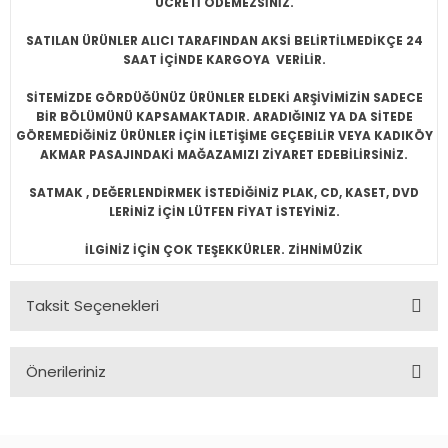
ÜCRETİ ÖDEMEZSİNİZ.
SATILAN ÜRÜNLER ALICI TARAFINDAN AKSİ BELİRTİLMEDİKÇE 24
SAAT İÇİNDE KARGOYA VERİLİR.
SİTEMİZDE GÖRDÜĞÜNÜZ ÜRÜNLER ELDEKİ ARŞİVİMİZİN SADECE
BİR BÖLÜMÜNÜ KAPSAMAKTADIR. ARADIĞINIZ YA DA SİTEDE
GÖREMEDİĞİNİZ ÜRÜNLER İÇİN İLETİŞİME GEÇEBİLİR VEYA KADIKÖY
AKMAR PASAJINDAKİ MAĞAZAMIZI ZİYARET EDEBİLİRSİNİZ.
SATMAK , DEĞERLENDİRMEK İSTEDİĞİNİZ PLAK, CD, KASET, DVD
LERİNİZ İÇİN LÜTFEN FİYAT İSTEYİNİZ.
İLGİNİZ İÇİN ÇOK TEŞEKKÜRLER. ZİHNİMÜZİK
Taksit Seçenekleri
Önerileriniz
Bu ürünün fiyat bilgisi, resim, ürün açıklamalarında ve diğer
konularda yetersiz gördüğünüz noktaları öneri formunu