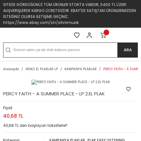
SİTEDE GÖRDÜĞÜNÜZ TÜM ÜRÜNLER STOKTA VARDIR, 5400 TL ÜZERİ
ALIŞVERİŞLERDE KARGO ÜCRETSİZDİR. EBAY'DE SATIŞTAKİ ÜRÜNLERİMİZDEN
İSTEĞİNİZ OLURSA İLETİŞİME GEÇİNİZ.
https://www.ebay.com/str/zihnimuzik
ARA
Anasayfa
İKİNCİ EL PLAKLAR LP
KAMPANYA PLAKLAR
PERCY FAITH - A SUMMER
PERCY FAITH - A SUMMER PLACE - LP 2.EL PLAK
Fiyat
40,68 TL
40,68 TL den başlayan taksitlerle!!
Kategori
KAMPANYA PLAKLAR
,
PLAK EASY LISTENING,