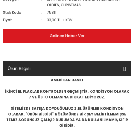
OLDIES, CHRISTMAS
Stok Kodu
75811
Fiyat
33,90 TL + KDV
Gelince Haber Ver
Ürün Bilgisi
AMERİKAN BASKI
İKİNCİ EL PLAKLAR KONTROLDEN GEÇMİŞTİR, KONDİSYON OLARAK
7 VE ÜSTÜ OLMASINA DİKKAT EDİYORUZ.
SİTEMİZDE SATIŞA KOYDUĞUMUZ 2.EL ÜRÜNLER KONDİSYON
OLARAK, "ÜRÜN BİLGİSİ" BÖLÜMÜNDE BİR ŞEY BELİRTİLMEMİŞSE
TEMİZ,SORUNSUZ ÇALIŞIR DURUMDA YA DA KULLANILMAMIŞ SIFIR
GİBİDİR.