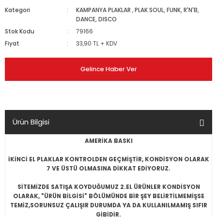
Kategori
KAMPANYA PLAKLAR
,
PLAK SOUL, FUNK, R'N'B,
DANCE, DISCO
Stok Kodu
79166
Fiyat
33,90 TL + KDV
Gelince Haber Ver
Ürün Bilgisi
AMERİKA BASKI
İKİNCİ EL PLAKLAR KONTROLDEN GEÇMİŞTİR, KONDİSYON OLARAK
7 VE ÜSTÜ OLMASINA DİKKAT EDİYORUZ.
SİTEMİZDE SATIŞA KOYDUĞUMUZ 2.EL ÜRÜNLER KONDİSYON
OLARAK, "ÜRÜN BİLGİSİ" BÖLÜMÜNDE BİR ŞEY BELİRTİLMEMİŞSE
TEMİZ,SORUNSUZ ÇALIŞIR DURUMDA YA DA KULLANILMAMIŞ SIFIR
GİBİDİR.