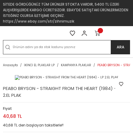
SİTEDE GÖRDÜĞÜNÜZ TÜM ÜRÜNLER STOKTA VARDIR, 5400 TL ÜZERİ
ALIŞVERİŞLERDE KARGO ÜCRETSİZDİR. EBAY'DE SATIŞTAKİ ÜRÜNLERİMİZDEN
İSTEĞİNİZ OLURSA İLETİŞİME GEÇİNİZ.
https://www.ebay.com/str/zihnimuzik
ARA
Anasayfa
İKİNCİ EL PLAKLAR LP
KAMPANYA PLAKLAR
PEABO BRYSON - STRAIG
PEABO BRYSON - STRAIGHT FROM THE HEART (1984) - LP
2.EL PLAK
Fiyat
40,68 TL
40,68 TL den başlayan taksitlerle!!