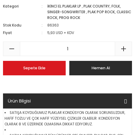
Kategori
İKİNCİ EL PLAKLAR LP
,
PLAK COUNTRY, FOLK,
SINGER-SONGWRITER
,
PLAK POP ROCK, CLASSIC
ROCK, PROG ROCK
Stok Kodu
86363
Fiyat
5,93 USD + KDV
Sepete Ekle
Hemen Al
Ürün Bilgisi
SATIŞA KOYDUĞUMUZ PLAKLAR KONDÜSYON OLARAK SORUNSUZDUR,
HAFİF TOZLU VE ÇOK HAFİF YÜZEYSEL ÇİZİKLER OLABİLİR. KONDÜSYON
OLARAK 8 VE ÜZERİNDE OLMASINA DİKKAT EDİYORUZ.