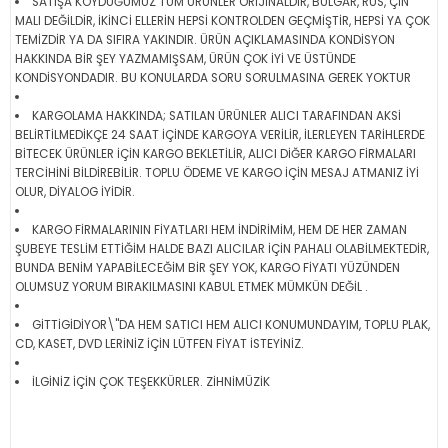
SATIŞA KOYDUĞUMUZ TÜM ÜRÜNLER ORİJİNALDİR, BULGAR, RUS, ÇİN
MALI DEĞİLDİR, İKİNCİ ELLERİN HEPSİ KONTROLDEN GEÇMİŞTİR, HEPSİ YA ÇOK
TEMİZDİR YA DA SIFIRA YAKINDIR. ÜRÜN AÇIKLAMASINDA KONDİSYON
HAKKINDA BİR ŞEY YAZMAMIŞSAM, ÜRÜN ÇOK İYİ VE ÜSTÜNDE
KONDİSYONDADIR. BU KONULARDA SORU SORULMASINA GEREK YOKTUR
KARGOLAMA HAKKINDA; SATILAN ÜRÜNLER ALICI TARAFINDAN AKSİ
BELİRTİLMEDİKÇE 24 SAAT İÇİNDE KARGOYA VERİLİR, İLERLEYEN TARİHLERDE
BİTECEK ÜRÜNLER İÇİN KARGO BEKLETİLİR, ALICI DİĞER KARGO FİRMALARI
TERCİHİNİ BİLDİREBİLİR. TOPLU ÖDEME VE KARGO İÇİN MESAJ ATMANIZ İYİ
OLUR, DİYALOG İYİDİR.
KARGO FİRMALARININ FİYATLARI HEM İNDİRİMİM, HEM DE HER ZAMAN
ŞUBEYE TESLİM ETTİĞİM HALDE BAZI ALICILAR İÇİN PAHALI OLABİLMEKTEDİR,
BUNDA BENİM YAPABİLECEĞİM BİR ŞEY YOK, KARGO FİYATI YÜZÜNDEN
OLUMSUZ YORUM BIRAKILMASINI KABUL ETMEK MÜMKÜN DEĞİL .
GİTTİGİDİYOR\"DA HEM SATICI HEM ALICI KONUMUNDAYIM, TOPLU PLAK,
CD, KASET, DVD LERİNİZ İÇİN LÜTFEN FİYAT İSTEYİNİZ.
İLGİNİZ İÇİN ÇOK TEŞEKKÜRLER. ZİHNİMÜZİK