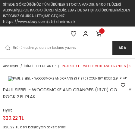
SİTEDE GÖRDÜĞÜNÜZ TÜM ÜRÜNLER STOKTA VARDIR, 5400 TL ÜZERİ
ALIŞVERİŞLERDE KARGO ÜCRETSİZDİR. EBAY'DE SATIŞTAKİ ÜRÜNLERİMİZDEN
İSTEĞİNİZ OLURSA İLETİŞİME GEÇİNİZ.
https://www.ebay.com/str/zihnimuzik
ARA
Anasayfa
İKİNCİ EL PLAKLAR LP
PAUL SIEBEL - WOODSMOKE AND ORANGES (1970
PAUL SIEBEL - WOODSMOKE AND ORANGES (1970) COUNTRY
ROCK 2.EL PLAK
Fiyat
320,22 TL
320,22 TL den başlayan taksitlerle!!