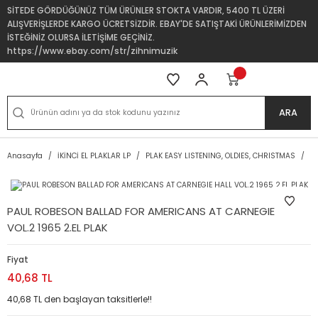
SİTEDE GÖRDÜĞÜNÜZ TÜM ÜRÜNLER STOKTA VARDIR, 5400 TL ÜZERİ
ALIŞVERİŞLERDE KARGO ÜCRETSİZDİR. EBAY'DE SATIŞTAKİ ÜRÜNLERİMİZDEN
İSTEĞİNİZ OLURSA İLETİŞİME GEÇİNİZ.
https://www.ebay.com/str/zihnimuzik
ARA
Anasayfa
İKİNCİ EL PLAKLAR LP
PLAK EASY LISTENING, OLDIES, CHRISTMAS
P
PAUL ROBESON BALLAD FOR AMERICANS AT CARNEGIE HALL
VOL.2 1965 2.EL PLAK
Fiyat
40,68 TL
40,68 TL den başlayan taksitlerle!!