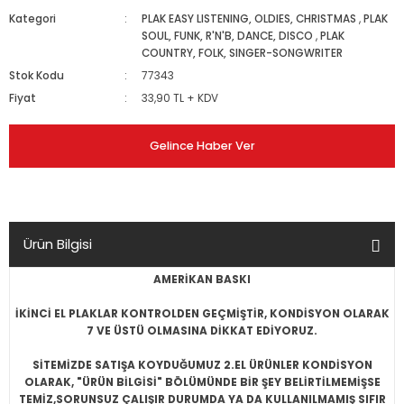
Kategori
PLAK EASY LISTENING, OLDIES, CHRISTMAS
,
PLAK
SOUL, FUNK, R'N'B, DANCE, DISCO
,
PLAK
COUNTRY, FOLK, SINGER-SONGWRITER
Stok Kodu
77343
Fiyat
33,90 TL + KDV
Gelince Haber Ver
Ürün Bilgisi
AMERİKAN BASKI
İKİNCİ EL PLAKLAR KONTROLDEN GEÇMİŞTİR, KONDİSYON OLARAK
7 VE ÜSTÜ OLMASINA DİKKAT EDİYORUZ.
SİTEMİZDE SATIŞA KOYDUĞUMUZ 2.EL ÜRÜNLER KONDİSYON
OLARAK, "ÜRÜN BİLGİSİ" BÖLÜMÜNDE BİR ŞEY BELİRTİLMEMİŞSE
TEMİZ,SORUNSUZ ÇALIŞIR DURUMDA YA DA KULLANILMAMIŞ SIFIR