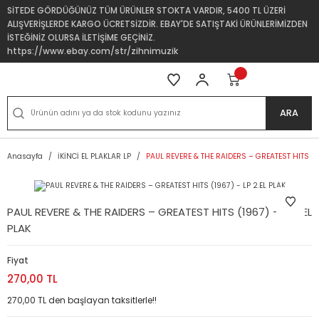
SİTEDE GÖRDÜĞÜNÜZ TÜM ÜRÜNLER STOKTA VARDIR, 5400 TL ÜZERİ
ALIŞVERİŞLERDE KARGO ÜCRETSİZDİR. EBAY'DE SATIŞTAKİ ÜRÜNLERİMİZDEN
İSTEĞİNİZ OLURSA İLETİŞİME GEÇİNİZ.
https://www.ebay.com/str/zihnimuzik
ARA
Anasayfa
İKİNCİ EL PLAKLAR LP
PAUL REVERE & THE RAIDERS – GREATEST HITS (19
PAUL REVERE & THE RAIDERS – GREATEST HITS (1967) - LP 2.EL
PLAK
Fiyat
270,00 TL
270,00 TL den başlayan taksitlerle!!