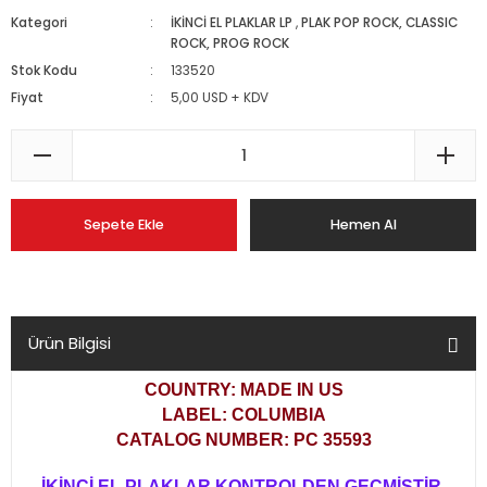
Kategori
İKİNCİ EL PLAKLAR LP
,
PLAK POP ROCK, CLASSIC
ROCK, PROG ROCK
Stok Kodu
133520
Fiyat
5,00 USD + KDV
Sepete Ekle
Hemen Al
Ürün Bilgisi
COUNTRY: MADE IN US
LABEL: COLUMBIA
CATALOG NUMBER: PC 35593
İKİNCİ EL PLAKLAR KONTROLDEN GEÇMİŞTİR,