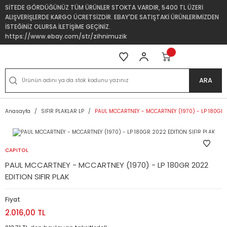
SİTEDE GÖRDÜĞÜNÜZ TÜM ÜRÜNLER STOKTA VARDIR, 5400 TL ÜZERİ
ALIŞVERİŞLERDE KARGO ÜCRETSİZDİR. EBAY'DE SATIŞTAKİ ÜRÜNLERİMİZDEN
İSTEĞİNİZ OLURSA İLETİŞİME GEÇİNİZ.
https://www.ebay.com/str/zihnimuzik
ARA
Anasayfa
SIFIR PLAKLAR LP
PAUL MCCARTNEY - MCCARTNEY (1970) - LP 180GR 2
CAPITOL
PAUL MCCARTNEY - MCCARTNEY (1970) - LP 180GR 2022
EDITION SIFIR PLAK
Fiyat
2.016,00 TL