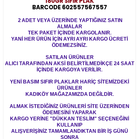
180GR SIFIR PLAK
BARCODE 602557567557
2 ADET VEYA ÜZERİNDE YAPTIĞINIZ SATIN
ALMALAR
TEK PAKET İÇİNDE KARGOLANIR.
YANİ HER ÜRÜN İÇİN AYRI AYRI KARGO ÜCRETİ
ÖDEMEZSİNİZ.
SATILAN ÜRÜNLER
ALICI TARAFINDAN AKSİ BELİRTİLMEDİKÇE 24 SAAT
İÇİNDE KARGOYA VERİLİR.
YENİ BASIM SIFIR PLAKLAR HARİÇ SİTEMİZDEKİ
ÜRÜNLER
KADIKÖY MAĞAZAMIZDA DEĞİLDİR.
ALMAK İSTEDİĞİNİZ ÜRÜNLERİ SİTE ÜZERİNDEN
ÖDEMESİNİ YAPARAK
KARGO YERİNE "DÜKKAN TESLİM" SEÇENEĞİNİ
KULLANIP
ALIŞVERİŞİNİZ TAMAMLANDIKTAN BİR İŞ GÜNÜ
SONRA