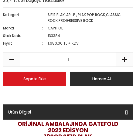
213,71 TL den başlayan taksitlerle!!
Kategori
SIFIR PLAKLAR LP
,
PLAK POP ROCK,CLASSIC
ROCK,PROGRESSIVE ROCK
Marka
CAPITOL
Stok Kodu
133384
Fiyat
1.680,00 TL + KDV
Sepete Ekle
Hemen Al
Ürün Bilgisi
ORİJİNAL AMBALAJINDA GATEFOLD
2022 EDİSYON