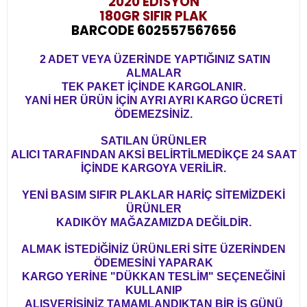
2020 EDİSYON
180GR SIFIR PLAK
BARCODE 602557567656
2 ADET VEYA ÜZERİNDE YAPTIĞINIZ SATIN
ALMALAR
TEK PAKET İÇİNDE KARGOLANIR.
YANİ HER ÜRÜN İÇİN AYRI AYRI KARGO ÜCRETİ
ÖDEMEZSİNİZ.
SATILAN ÜRÜNLER
ALICI TARAFINDAN AKSİ BELİRTİLMEDİKÇE 24 SAAT
İÇİNDE KARGOYA VERİLİR.
YENİ BASIM SIFIR PLAKLAR HARİÇ SİTEMİZDEKİ
ÜRÜNLER
KADIKÖY MAĞAZAMIZDA DEĞİLDİR.
ALMAK İSTEDİĞİNİZ ÜRÜNLERİ SİTE ÜZERİNDEN
ÖDEMESİNİ YAPARAK
KARGO YERİNE "DÜKKAN TESLİM" SEÇENEĞİNİ
KULLANIP
ALIŞVERİŞİNİZ TAMAMLANDIKTAN BİR İŞ GÜNÜ