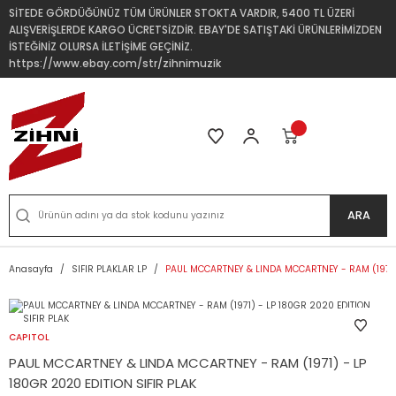
SİTEDE GÖRDÜĞÜNÜZ TÜM ÜRÜNLER STOKTA VARDIR, 5400 TL ÜZERİ
ALIŞVERİŞLERDE KARGO ÜCRETSİZDİR. EBAY'DE SATIŞTAKİ ÜRÜNLERİMİZDEN
İSTEĞİNİZ OLURSA İLETİŞİME GEÇİNİZ.
https://www.ebay.com/str/zihnimuzik
ARA
Anasayfa
SIFIR PLAKLAR LP
PAUL MCCARTNEY & LINDA MCCARTNEY - RAM (1971) 
CAPITOL
PAUL MCCARTNEY & LINDA MCCARTNEY - RAM (1971) - LP
180GR 2020 EDITION SIFIR PLAK