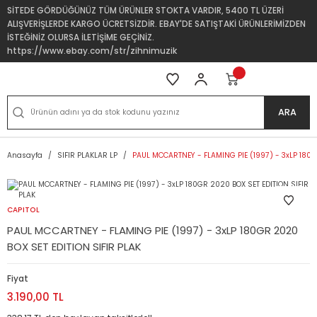
SİTEDE GÖRDÜĞÜNÜZ TÜM ÜRÜNLER STOKTA VARDIR, 5400 TL ÜZERİ
ALIŞVERİŞLERDE KARGO ÜCRETSİZDİR. EBAY'DE SATIŞTAKİ ÜRÜNLERİMİZDEN
İSTEĞİNİZ OLURSA İLETİŞİME GEÇİNİZ.
https://www.ebay.com/str/zihnimuzik
ARA
Anasayfa
SIFIR PLAKLAR LP
PAUL MCCARTNEY - FLAMING PIE (1997) - 3xLP 180G
CAPITOL
PAUL MCCARTNEY - FLAMING PIE (1997) - 3xLP 180GR 2020
BOX SET EDITION SIFIR PLAK
Fiyat
3.190,00 TL