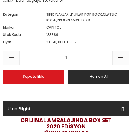
338,17 TL den başlayan taksitlerle!!
Kategori
SIFIR PLAKLAR LP
,
PLAK POP ROCK,CLASSIC
ROCK,PROGRESSIVE ROCK
Marka
CAPITOL
Stok Kodu
133389
Fiyat
2.658,33 TL + KDV
Sepete Ekle
Hemen Al
Ürün Bilgisi
ORİJİNAL AMBALAJINDA BOX SET
2020 EDİSYON