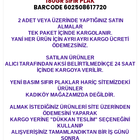
180GR SIFIR PLAK
BARCODE 602508617720
2 ADET VEYA ÜZERİNDE YAPTIĞINIZ SATIN
ALMALAR
TEK PAKET İÇİNDE KARGOLANIR.
YANİ HER ÜRÜN İÇİN AYRI AYRI KARGO ÜCRETİ
ÖDEMEZSİNİZ.
SATILAN ÜRÜNLER
ALICI TARAFINDAN AKSİ BELİRTİLMEDİKÇE 24 SAAT
İÇİNDE KARGOYA VERİLİR.
YENİ BASIM SIFIR PLAKLAR HARİÇ SİTEMİZDEKİ
ÜRÜNLER
KADIKÖY MAĞAZAMIZDA DEĞİLDİR.
ALMAK İSTEDİĞİNİZ ÜRÜNLERİ SİTE ÜZERİNDEN
ÖDEMESİNİ YAPARAK
KARGO YERİNE "DÜKKAN TESLİM" SEÇENEĞİNİ
KULLANIP
ALIŞVERİŞİNİZ TAMAMLANDIKTAN BİR İŞ GÜNÜ
SONRA