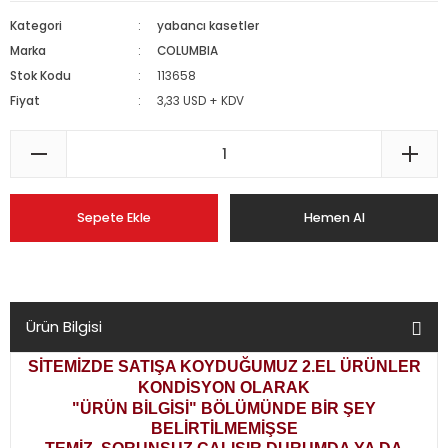
Kategori
yabancı kasetler
Marka
COLUMBIA
Stok Kodu
113658
Fiyat
3,33 USD + KDV
Sepete Ekle
Hemen Al
Ürün Bilgisi
SİTEMİZDE SATIŞA KOYDUĞUMUZ 2.EL ÜRÜNLER
KONDİSYON OLARAK
"ÜRÜN BİLGİSİ" BÖLÜMÜNDE BİR ŞEY
BELİRTİLMEMİŞSE