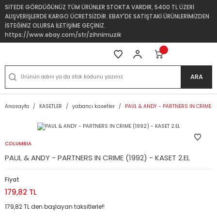
SİTEDE GÖRDÜĞÜNÜZ TÜM ÜRÜNLER STOKTA VARDIR, 5400 TL ÜZERİ
ALIŞVERİŞLERDE KARGO ÜCRETSİZDİR. EBAY'DE SATIŞTAKİ ÜRÜNLERİMİZDEN
İSTEĞİNİZ OLURSA İLETİŞİME GEÇİNİZ.
https://www.ebay.com/str/zihnimuzik
ARA
Anasayfa
KASETLER
yabancı kasetler
PAUL & ANDY - PARTNERS IN CRIME (1
COLUMBIA
PAUL & ANDY - PARTNERS IN CRIME (1992) - KASET 2.EL
Fiyat
179,82 TL
179,82 TL den başlayan taksitlerle!!