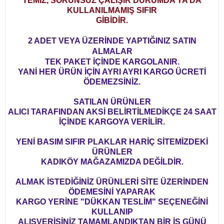
TEMİZ, SORUNSUZ ÇALIŞIR DURUMDA YA DA
KULLANILMAMIŞ SIFIR
GİBİDİR.
2 ADET VEYA ÜZERİNDE YAPTIĞINIZ SATIN
ALMALAR
TEK PAKET İÇİNDE KARGOLANIR.
YANİ HER ÜRÜN İÇİN AYRI AYRI KARGO ÜCRETİ
ÖDEMEZSİNİZ.
SATILAN ÜRÜNLER
ALICI TARAFINDAN AKSİ BELİRTİLMEDİKÇE 24 SAAT
İÇİNDE KARGOYA VERİLİR.
YENİ BASIM SIFIR PLAKLAR HARİÇ SİTEMİZDEKİ
ÜRÜNLER
KADIKÖY MAĞAZAMIZDA DEĞİLDİR.
ALMAK İSTEDİĞİNİZ ÜRÜNLERİ SİTE ÜZERİNDEN
ÖDEMESİNİ YAPARAK
KARGO YERİNE "DÜKKAN TESLİM" SEÇENEĞİNİ
KULLANIP
ALIŞVERİŞİNİZ TAMAMLANDIKTAN BİR İŞ GÜNÜ