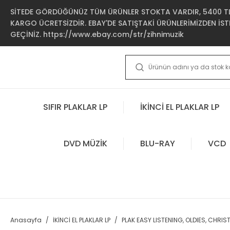
SİTEDE GÖRDÜĞÜNÜZ TÜM ÜRÜNLER STOKTA VARDIR, 5400 TL 
KARGO ÜCRETSİZDİR. EBAY'DE SATIŞTAKİ ÜRÜNLERİMİZDEN İSTE
GEÇİNİZ. https://www.ebay.com/str/zihnimuzik
SIFIR PLAKLAR LP
İKİNCİ EL PLAKLAR LP
DVD MÜZİK
BLU-RAY
VCD
Anasayfa
İKİNCİ EL PLAKLAR LP
PLAK EASY LISTENING, OLDIES, CHRI