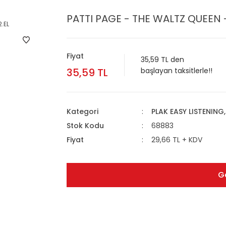
PATTI PAGE - THE WALTZ QUEEN -
Fiyat
35,59 TL den
35,59 TL
başlayan taksitlerle!!
Kategori
PLAK EASY LISTENING
Stok Kodu
68883
Fiyat
29,66 TL + KDV
G