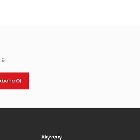
ıza iletebilirsiniz.
lgi.
Abone Ol
Alışveriş