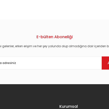
konularda yetersiz gördüğünüz noktaları öneri formunu kullanarak tarafım
E-bülten Aboneliği
i gelenler, erken erişim ve her şey yolunda olup olmadığına dair içeriden bi
Gönder
Kurumsal