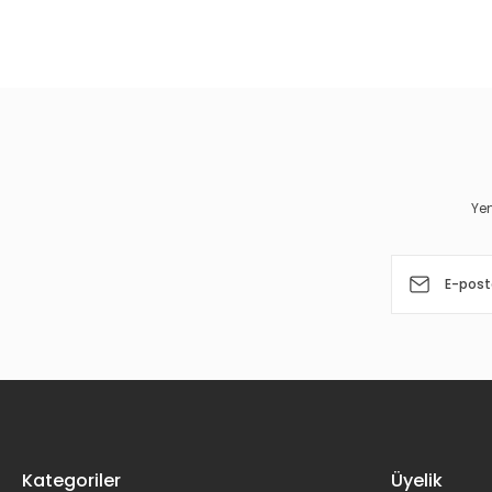
Bu ürünün fiyat bilgisi, resim, ürün açıklamalarında ve diğer 
Görüş ve önerileriniz için teşekkür ederiz.
Ürün resmi kalitesiz, bozuk veya görüntülenemiyor.
Ürün açıklamasında eksik bilgiler bulunuyor.
Ürün bilgilerinde hatalar bulunuyor.
Yen
Ürün fiyatı diğer sitelerden daha pahalı.
Bu ürüne benzer farklı alternatifler olmalı.
Kategoriler
Üyelik