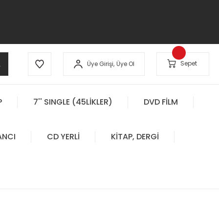
A
Sepet
Üye Girişi,
Üye Ol
P
7'' SINGLE (45LİKLER)
DVD FİLM
ANCI
CD YERLİ
KİTAP, DERGİ