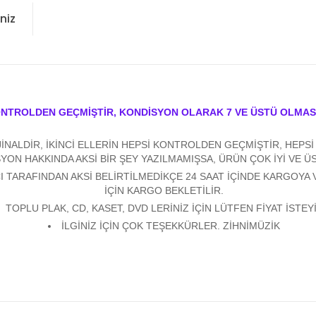
niz
ONTROLDEN GEÇMİŞTİR, KONDİSYON OLARAK 7 VE ÜSTÜ OLMAS
ALDİR, İKİNCİ ELLERİN HEPSİ KONTROLDEN GEÇMİŞTİR, HEPSİ Y
YON HAKKINDA AKSİ BİR ŞEY YAZILMAMIŞSA, ÜRÜN ÇOK İYİ VE 
 TARAFINDAN AKSİ BELİRTİLMEDİKÇE 24 SAAT İÇİNDE KARGOYA 
İÇİN KARGO BEKLETİLİR.
TOPLU PLAK, CD, KASET, DVD LERİNİZ İÇİN LÜTFEN FİYAT İSTEYİ
İLGİNİZ İÇİN ÇOK TEŞEKKÜRLER. ZİHNİMÜZİK