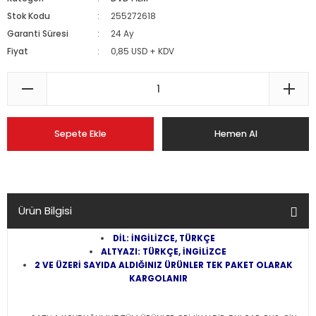
Stok Kodu
255272618
Garanti Süresi
24 Ay
Fiyat
0,85 USD + KDV
Sepete Ekle
Hemen Al
Ürün Bilgisi
DİL: İNGİLİZCE, TÜRKÇE
ALTYAZI: TÜRKÇE, İNGİLİZCE
2 VE ÜZERİ SAYIDA ALDIĞINIZ ÜRÜNLER TEK PAKET OLARAK
KARGOLANIR