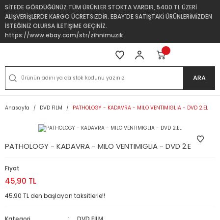
SİTEDE GÖRDÜĞÜNÜZ TÜM ÜRÜNLER STOKTA VARDIR, 5400 TL ÜZERİ
ALIŞVERİŞLERDE KARGO ÜCRETSİZDİR. EBAY'DE SATIŞTAKİ ÜRÜNLERİMİZDEN
İSTEĞİNİZ OLURSA İLETİŞİME GEÇİNİZ.
https://www.ebay.com/str/zihnimuzik
ARA
Anasayfa
DVD FİLM
PATHOLOGY - KADAVRA - MILO VENTIMIGLIA - DVD 2.EL
PATHOLOGY - KADAVRA - MILO VENTIMIGLIA - DVD 2.EL
Fiyat
45,90 TL
45,90 TL den başlayan taksitlerle!!
Kategori
DVD FİLM