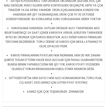
SATIŞA KOYDUĞUMUZ TÜM ÜRÜNLER ORİJİNALDİR, BULGAR, RUS, ÇİN
MALI DEĞİLDİR, İKİNCİ ELLERİN HEPSİ KONTROLDEN GEÇMİŞTİR, HEPSİ YA ÇOK
TEMİZDİR YA DA SIFIRA YAKINDIR. ÜRÜN AÇIKLAMASINDA KONDİSYON
HAKKINDA BİR ŞEY YAZMAMIŞSAM, ÜRÜN ÇOK İYİ VE ÜSTÜNDE
KONDİSYONDADIR. BU KONULARDA SORU SORULMASINA GEREK YOKTUR
KARGOLAMA HAKKINDA; SATILAN ÜRÜNLER ALICI TARAFINDAN AKSİ
BELİRTİLMEDİKÇE 24 SAAT İÇİNDE KARGOYA VERİLİR, İLERLEYEN TARİHLERDE
BİTECEK ÜRÜNLER İÇİN KARGO BEKLETİLİR, ALICI DİĞER KARGO FİRMALARI
TERCİHİNİ BİLDİREBİLİR. TOPLU ÖDEME VE KARGO İÇİN MESAJ ATMANIZ İYİ
OLUR, DİYALOG İYİDİR.
KARGO FİRMALARININ FİYATLARI HEM İNDİRİMİM, HEM DE HER ZAMAN
ŞUBEYE TESLİM ETTİĞİM HALDE BAZI ALICILAR İÇİN PAHALI OLABİLMEKTEDİR,
BUNDA BENİM YAPABİLECEĞİM BİR ŞEY YOK, KARGO FİYATI YÜZÜNDEN
OLUMSUZ YORUM BIRAKILMASINI KABUL ETMEK MÜMKÜN DEĞİL .
GİTTİGİDİYOR"DA HEM SATICI HEM ALICI KONUMUNDAYIM, TOPLU PLAK,
CD, KASET, DVD LERİNİZ İÇİN LÜTFEN FİYAT İSTEYİNİZ.
İLGİNİZ İÇİN ÇOK TEŞEKKÜRLER. ZİHNİMÜZİK