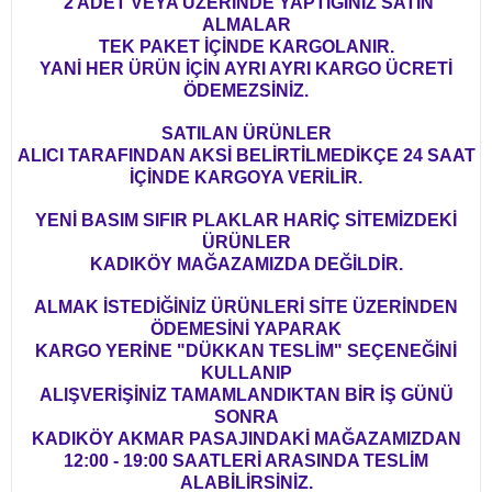
2 ADET VEYA ÜZERİNDE YAPTIĞINIZ SATIN
ALMALAR
TEK PAKET İÇİNDE KARGOLANIR.
YANİ HER ÜRÜN İÇİN AYRI AYRI KARGO ÜCRETİ
ÖDEMEZSİNİZ.
SATILAN ÜRÜNLER
ALICI TARAFINDAN AKSİ BELİRTİLMEDİKÇE 24 SAAT
İÇİNDE KARGOYA VERİLİR.
YENİ BASIM SIFIR PLAKLAR HARİÇ SİTEMİZDEKİ
ÜRÜNLER
KADIKÖY MAĞAZAMIZDA DEĞİLDİR.
ALMAK İSTEDİĞİNİZ ÜRÜNLERİ SİTE ÜZERİNDEN
ÖDEMESİNİ YAPARAK
KARGO YERİNE "DÜKKAN TESLİM" SEÇENEĞİNİ
KULLANIP
ALIŞVERİŞİNİZ TAMAMLANDIKTAN BİR İŞ GÜNÜ
SONRA
KADIKÖY AKMAR PASAJINDAKİ MAĞAZAMIZDAN
12:00 - 19:00 SAATLERİ ARASINDA TESLİM
ALABİLİRSİNİZ.