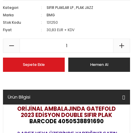
Kategori
SIFIR PLAKLAR LP
,
PLAK JAZZ
Marka
BMG
Stok Kodu
131250
Fiyat
30,83 EUR + KDV
Sepete Ekle
Hemen Al
Ürün Bilgisi
ORİJİNAL AMBALAJINDA GATEFOLD
2023 EDİSYON DOUBLE
SIFIR PLAK
BARCODE 4050538891690