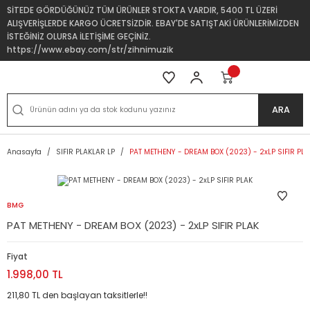
SİTEDE GÖRDÜĞÜNÜZ TÜM ÜRÜNLER STOKTA VARDIR, 5400 TL ÜZERİ
ALIŞVERİŞLERDE KARGO ÜCRETSİZDİR. EBAY'DE SATIŞTAKİ ÜRÜNLERİMİZDEN
İSTEĞİNİZ OLURSA İLETİŞİME GEÇİNİZ.
https://www.ebay.com/str/zihnimuzik
ARA
Anasayfa
SIFIR PLAKLAR LP
PAT METHENY - DREAM BOX (2023) - 2xLP SIFIR PLA
BMG
PAT METHENY - DREAM BOX (2023) - 2xLP SIFIR PLAK
Fiyat
1.998,00 TL
211,80 TL den başlayan taksitlerle!!