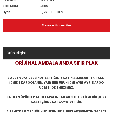
Stok Kodu
23150
Fiyat
13,56 USD + KDV
Gelince Haber Ver
Ürün Bilgisi
ORİJİNAL AMBALAJINDA SIFIR PLAK
2 ADET VEYA ÜZERİNDE YAPTIĞINIZ SATIN ALMALAR TEK PAKET
İÇİNDE KARGOLANIR. YANİ HER ÜRÜN İÇİN AYRI AYRI KARGO
ÜCRETİ ÖDEMEZSİNİZ.
SATILAN ÜRÜNLER ALICI TARAFINDAN AKSİ BELİRTİLMEDİKÇE 24
SAAT İÇİNDE KARGOYA VERİLİR.
SİTEMİZDE GÖRDÜĞÜNÜZ ÜRÜNLER ELDEKİ ARŞİVİMİZİN SADECE