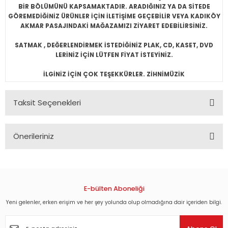
BİR BÖLÜMÜNÜ KAPSAMAKTADIR. ARADIĞINIZ YA DA SİTEDE
GÖREMEDİĞİNİZ ÜRÜNLER İÇİN İLETİŞİME GEÇEBİLİR VEYA KADIKÖY
AKMAR PASAJINDAKİ MAĞAZAMIZI ZİYARET EDEBİLİRSİNİZ.
SATMAK , DEĞERLENDİRMEK İSTEDİĞİNİZ PLAK, CD, KASET, DVD
LERİNİZ İÇİN LÜTFEN FİYAT İSTEYİNİZ.
İLGİNİZ İÇİN ÇOK TEŞEKKÜRLER. ZİHNİMÜZİK
Taksit Seçenekleri
Önerileriniz
Bu ürünün fiyat bilgisi, resim, ürün açıklamalarında ve diğer
konularda yetersiz gördüğünüz noktaları öneri formunu
kullanarak tarafımıza iletebilirsiniz.
Görüş ve önerileriniz için teşekkür ederiz.
E-bülten Aboneliği
Yeni gelenler, erken erişim ve her şey yolunda olup olmadığına dair içeriden bilgi.
Ürün resmi kalitesiz, bozuk veya görüntülenemiyor.
Ürün açıklamasında eksik bilgiler bulunuyor.