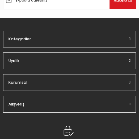
Abone Ol
Ürün bilgilerinde hatalar bulunuyor.
Ürün fiyatı diğer sitelerden daha pahalı.
Bu ürüne benzer farklı alternatifler olmalı.
Kategoriler
Üyelik
Gönder
Kurumsal
Alışveriş