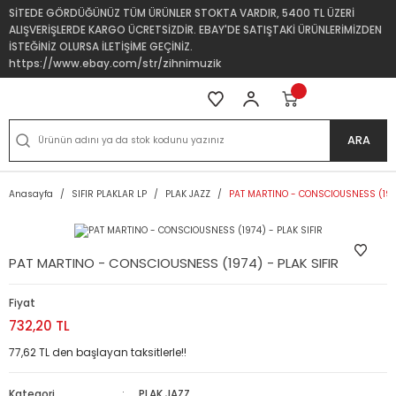
SİTEDE GÖRDÜĞÜNÜZ TÜM ÜRÜNLER STOKTA VARDIR, 5400 TL ÜZERİ
ALIŞVERİŞLERDE KARGO ÜCRETSİZDİR. EBAY'DE SATIŞTAKİ ÜRÜNLERİMİZDEN
İSTEĞİNİZ OLURSA İLETİŞİME GEÇİNİZ.
https://www.ebay.com/str/zihnimuzik
ARA
Anasayfa
SIFIR PLAKLAR LP
PLAK JAZZ
PAT MARTINO - CONSCIOUSNESS (1974
PAT MARTINO - CONSCIOUSNESS (1974) - PLAK SIFIR
Fiyat
732,20 TL
77,62 TL den başlayan taksitlerle!!
Kategori
PLAK JAZZ