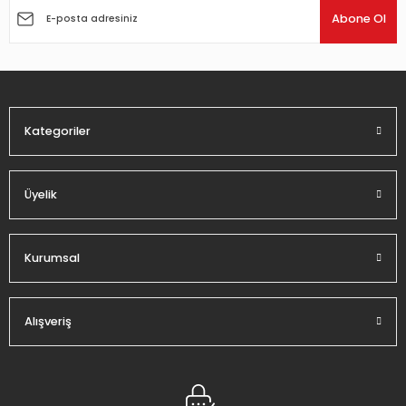
Ürün açıklamasında eksik bilgiler bulunuyor.
Abone Ol
Ürün bilgilerinde hatalar bulunuyor.
Ürün fiyatı diğer sitelerden daha pahalı.
Bu ürüne benzer farklı alternatifler olmalı.
Kategoriler
Üyelik
Gönder
Kurumsal
Alışveriş