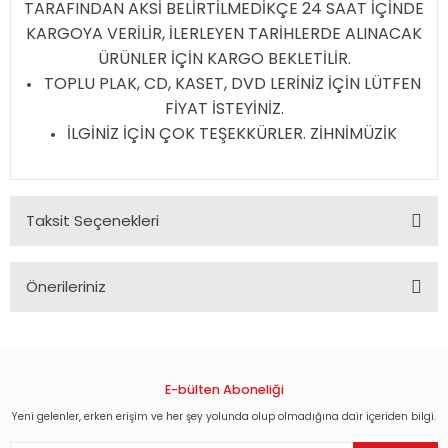
TARAFINDAN AKSİ BELİRTİLMEDİKÇE 24 SAAT İÇİNDE
KARGOYA VERİLİR, İLERLEYEN TARİHLERDE ALINACAK
ÜRÜNLER İÇİN KARGO BEKLETİLİR.
TOPLU PLAK, CD, KASET, DVD LERİNİZ İÇİN LÜTFEN
FİYAT İSTEYİNİZ.
İLGİNİZ İÇİN ÇOK TEŞEKKÜRLER. ZİHNİMÜZİK
Taksit Seçenekleri
Önerileriniz
Bu ürünün fiyat bilgisi, resim, ürün açıklamalarında ve diğer
konularda yetersiz gördüğünüz noktaları öneri formunu
kullanarak tarafımıza iletebilirsiniz.
Görüş ve önerileriniz için teşekkür ederiz.
E-bülten Aboneliği
Yeni gelenler, erken erişim ve her şey yolunda olup olmadığına dair içeriden bilgi.
Ürün resmi kalitesiz, bozuk veya görüntülenemiyor.