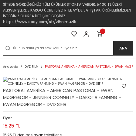
SİTEDE GÖRDÜĞÜNÜZ TÜM ÜRÜNLER STOKTA VARDIR, 5400 TL ÜZERİ
ALIŞVERİŞLERDE KARGO ÜCRETSİZDİR. EBAY'DE SATIŞTAKİ ÜRÜNLERİMİZDEN
İSTEĞİNİZ OLURSA İLETİŞİME GEÇİNİZ.
https://www.ebay.com/str/zihnimuzik
ARA
Anasayfa
DVD FİLM
PASTORAL AMERİKA - AMERICAN PASTORAL - EWAN McGREG
PASTORAL AMERİKA - AMERICAN PASTORAL - EWAN
McGREGOR - JENNIFER CONNELLY - DAKOTA FANNING -
EWAN McGREGOR - DVD SIFIR
Fiyat
15,25 TL
15,25 TL den başlayan taksitlerle!!