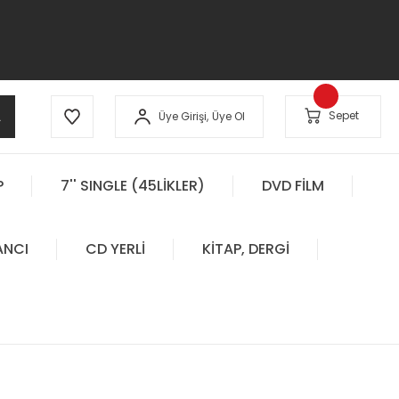
A
Sepet
Üye Girişi,
Üye Ol
P
7'' SINGLE (45LİKLER)
DVD FİLM
ANCI
CD YERLİ
KİTAP, DERGİ