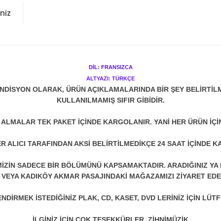
niz
DİL: FRANSIZCA
ALTYAZI: TÜRKÇE
NDİSYON OLARAK, ÜRÜN AÇIKLAMALARINDA BİR ŞEY BELİRTİL
KULLANILMAMIŞ SIFIR GİBİDİR.
N ALMALAR TEK PAKET İÇİNDE KARGOLANIR. YANİ HER ÜRÜN İÇİ
R ALICI TARAFINDAN AKSİ BELİRTİLMEDİKÇE 24 SAAT İÇİNDE K
ZİN SADECE BİR BÖLÜMÜNÜ KAPSAMAKTADIR. ARADIĞINIZ YA D
 VEYA KADIKÖY AKMAR PASAJINDAKİ MAĞAZAMIZI ZİYARET EDEB
DİRMEK İSTEDİĞİNİZ PLAK, CD, KASET, DVD LERİNİZ İÇİN LÜTFE
İLGİNİZ İÇİN ÇOK TEŞEKKÜRLER. ZİHNİMÜZİK