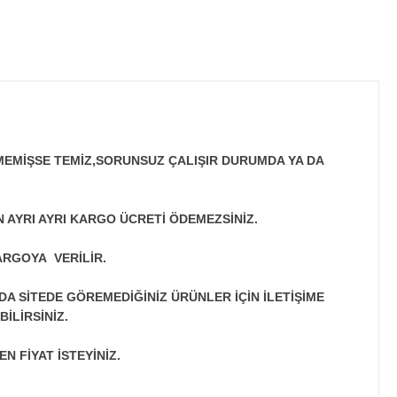
MEMİŞSE TEMİZ,SORUNSUZ ÇALIŞIR DURUMDA YA DA
N AYRI AYRI KARGO ÜCRETİ ÖDEMEZSİNİZ.
ARGOYA VERİLİR.
A SİTEDE GÖREMEDİĞİNİZ ÜRÜNLER İÇİN İLETİŞİME
İLİRSİNİZ.
N FİYAT İSTEYİNİZ.