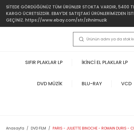
SİTEDE GÖRDÜĞÜNÜZ TÜM ÜRÜNLER STOKTA VARDIR, 5400 TL 
KARGO ÜCRETSİZDİR. EBAY'DE SATIŞTAKİ ÜRÜNLERİMİZDEN İSTE
GEÇİNİZ. https://www.ebay.com/str/zihnimuzik
SIFIR PLAKLAR LP
İKİNCİ EL PLAKLAR LP
DVD MÜZİK
BLU-RAY
VCD
Anasayfa
DVD FİLM
PARIS - JULIETTE BINOCHE - ROMAIN DURIS - C