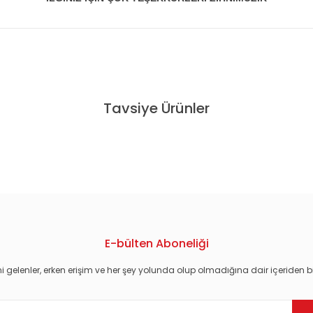
konularda yetersiz gördüğünüz noktaları öneri formunu kullanarak tarafım
Tavsiye Ürünler
- DVD 2.EL
E-bülten Aboneliği
i gelenler, erken erişim ve her şey yolunda olup olmadığına dair içeriden bi
Gönder