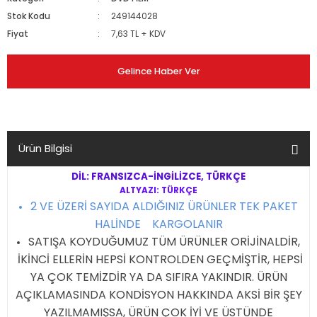
Stok Kodu
249144028
Fiyat
7,63 TL + KDV
Gelince Haber Ver
Ürün Bilgisi
DİL: FRANSIZCA-İNGİLİZCE, TÜRKÇE
ALTYAZI: TÜRKÇE
2 VE ÜZERİ SAYIDA ALDIĞINIZ ÜRÜNLER TEK PAKET
HALİNDE KARGOLANIR
SATIŞA KOYDUĞUMUZ TÜM ÜRÜNLER ORİJİNALDİR,
İKİNCİ ELLERİN HEPSİ KONTROLDEN GEÇMİŞTİR, HEPSİ
YA ÇOK TEMİZDİR YA DA SIFIRA YAKINDIR. ÜRÜN
AÇIKLAMASINDA KONDİSYON HAKKINDA AKSİ BİR ŞEY
YAZILMAMIŞSA, ÜRÜN ÇOK İYİ VE ÜSTÜNDE