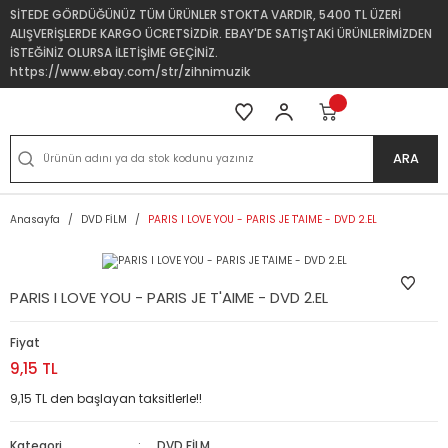
SİTEDE GÖRDÜĞÜNÜZ TÜM ÜRÜNLER STOKTA VARDIR, 5400 TL ÜZERİ
ALIŞVERİŞLERDE KARGO ÜCRETSİZDİR. EBAY'DE SATIŞTAKİ ÜRÜNLERİMİZDEN
İSTEĞİNİZ OLURSA İLETİŞİME GEÇİNİZ.
https://www.ebay.com/str/zihnimuzik
ARA
Anasayfa
DVD FİLM
PARIS I LOVE YOU - PARIS JE T'AIME - DVD 2.EL
PARIS I LOVE YOU - PARIS JE T'AIME - DVD 2.EL
Fiyat
9,15 TL
9,15 TL den başlayan taksitlerle!!
Kategori
DVD FİLM