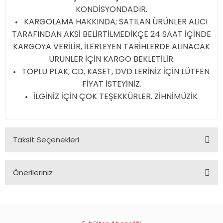
KONDİSYONDADIR.
KARGOLAMA HAKKINDA; SATILAN ÜRÜNLER ALICI
TARAFINDAN AKSİ BELİRTİLMEDİKÇE 24 SAAT İÇİNDE
KARGOYA VERİLİR, İLERLEYEN TARİHLERDE ALINACAK
ÜRÜNLER İÇİN KARGO BEKLETİLİR.
TOPLU PLAK, CD, KASET, DVD LERİNİZ İÇİN LÜTFEN
FİYAT İSTEYİNİZ.
İLGİNİZ İÇİN ÇOK TEŞEKKÜRLER. ZİHNİMÜZİK
Taksit Seçenekleri
Önerileriniz
Bu ürünün fiyat bilgisi, resim, ürün açıklamalarında ve diğer
konularda yetersiz gördüğünüz noktaları öneri formunu
kullanarak tarafımıza iletebilirsiniz.
Görüş ve önerileriniz için teşekkür ederiz.