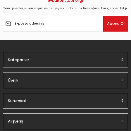
E-bülten Aboneliği
Yeni gelenler, erken erişim ve her şey yolunda olup olmadığına dair içeriden bilgi.
Ürün resmi kalitesiz, bozuk veya görüntülenemiyor.
Ürün açıklamasında eksik bilgiler bulunuyor.
Abone Ol
Ürün bilgilerinde hatalar bulunuyor.
Ürün fiyatı diğer sitelerden daha pahalı.
Bu ürüne benzer farklı alternatifler olmalı.
Kategoriler
Üyelik
Gönder
Kurumsal
Alışveriş