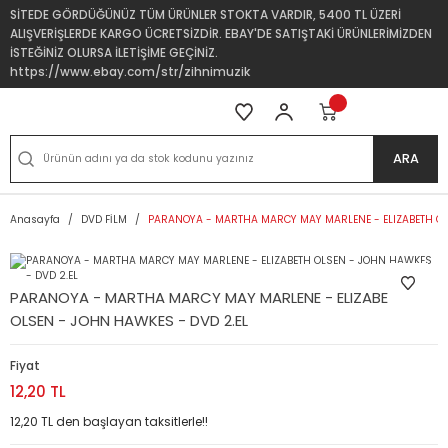
SİTEDE GÖRDÜĞÜNÜZ TÜM ÜRÜNLER STOKTA VARDIR, 5400 TL ÜZERİ
ALIŞVERİŞLERDE KARGO ÜCRETSİZDİR. EBAY'DE SATIŞTAKİ ÜRÜNLERİMİZDEN
İSTEĞİNİZ OLURSA İLETİŞİME GEÇİNİZ.
https://www.ebay.com/str/zihnimuzik
ARA
Anasayfa
DVD FİLM
PARANOYA - MARTHA MARCY MAY MARLENE - ELIZABETH OL
PARANOYA - MARTHA MARCY MAY MARLENE - ELIZABETH
OLSEN - JOHN HAWKES - DVD 2.EL
Fiyat
12,20 TL
12,20 TL den başlayan taksitlerle!!