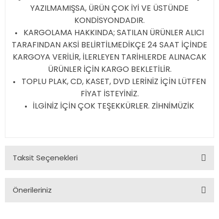
YAZILMAMIŞSA, ÜRÜN ÇOK İYİ VE ÜSTÜNDE
KONDİSYONDADIR.
KARGOLAMA HAKKINDA; SATILAN ÜRÜNLER ALICI
TARAFINDAN AKSİ BELİRTİLMEDİKÇE 24 SAAT İÇİNDE
KARGOYA VERİLİR, İLERLEYEN TARİHLERDE ALINACAK
ÜRÜNLER İÇİN KARGO BEKLETİLİR.
TOPLU PLAK, CD, KASET, DVD LERİNİZ İÇİN LÜTFEN
FİYAT İSTEYİNİZ.
İLGİNİZ İÇİN ÇOK TEŞEKKÜRLER. ZİHNİMÜZİK
Taksit Seçenekleri
Önerileriniz
Bu ürünün fiyat bilgisi, resim, ürün açıklamalarında ve diğer
konularda yetersiz gördüğünüz noktaları öneri formunu