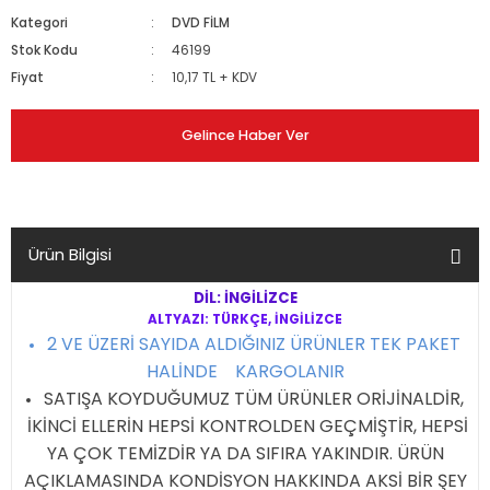
Kategori
DVD FİLM
Stok Kodu
46199
Fiyat
10,17 TL + KDV
Gelince Haber Ver
Ürün Bilgisi
DİL: İNGİLİZCE
ALTYAZI: TÜRKÇE, İNGİLİZCE
2 VE ÜZERİ SAYIDA ALDIĞINIZ ÜRÜNLER TEK PAKET
HALİNDE KARGOLANIR
SATIŞA KOYDUĞUMUZ TÜM ÜRÜNLER ORİJİNALDİR,
İKİNCİ ELLERİN HEPSİ KONTROLDEN GEÇMİŞTİR, HEPSİ
YA ÇOK TEMİZDİR YA DA SIFIRA YAKINDIR. ÜRÜN
AÇIKLAMASINDA KONDİSYON HAKKINDA AKSİ BİR ŞEY