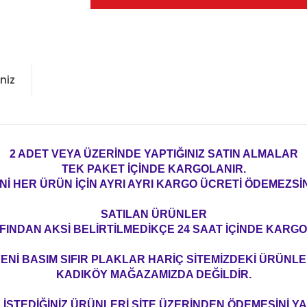
niz
2 ADET VEYA ÜZERİNDE YAPTIĞINIZ SATIN ALMALAR
TEK PAKET İÇİNDE KARGOLANIR.
Nİ HER ÜRÜN İÇİN AYRI AYRI KARGO ÜCRETİ ÖDEMEZSİN
SATILAN ÜRÜNLER
FINDAN AKSİ BELİRTİLMEDİKÇE 24 SAAT İÇİNDE KARGO
ENİ BASIM SIFIR PLAKLAR HARİÇ SİTEMİZDEKİ ÜRÜNL
KADIKÖY MAĞAZAMIZDA DEĞİLDİR.
İSTEDİĞİNİZ ÜRÜNLERİ SİTE ÜZERİNDEN ÖDEMESİNİ 