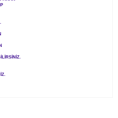
IP
.
N
N
LİRSİNİZ.
İZ.
ıza iletebilirsiniz.