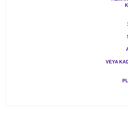
K
VEYA KAD
PL
Bu ürünün fiyat bilgisi, resim, ürün açıklamalarında ve diğer 
Görüş ve önerileriniz için teşekkür ederiz.