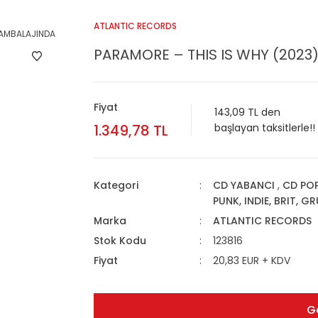
ATLANTIC RECORDS
PARAMORE – THIS IS WHY (2023)
Fiyat
143,09 TL den
1.349,78 TL
başlayan taksitlerle!!
Kategori
CD YABANCI
,
CD PO
PUNK, INDIE, BRIT, G
Marka
ATLANTIC RECORDS
Stok Kodu
123816
Fiyat
20,83 EUR + KDV
G