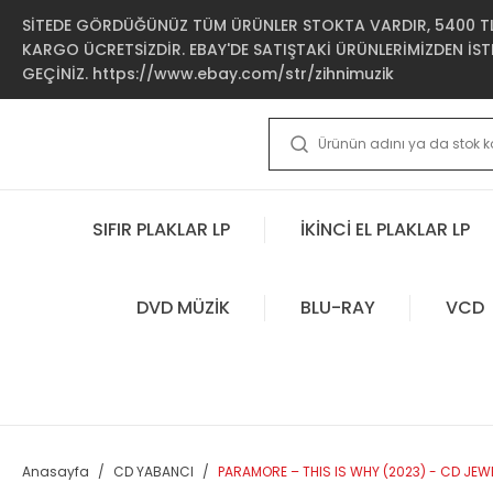
SİTEDE GÖRDÜĞÜNÜZ TÜM ÜRÜNLER STOKTA VARDIR, 5400 TL 
KARGO ÜCRETSİZDİR. EBAY'DE SATIŞTAKİ ÜRÜNLERİMİZDEN İSTE
GEÇİNİZ. https://www.ebay.com/str/zihnimuzik
SIFIR PLAKLAR LP
İKİNCİ EL PLAKLAR LP
DVD MÜZİK
BLU-RAY
VCD
Anasayfa
CD YABANCI
PARAMORE – THIS IS WHY (2023) - CD JEW