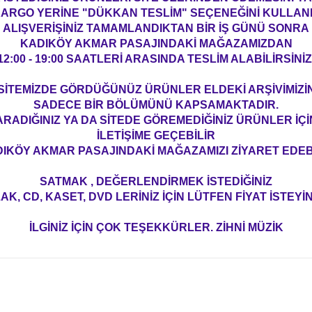
ARGO YERİNE "DÜKKAN TESLİM" SEÇENEĞİNİ KULLAN
ALIŞVERİŞİNİZ TAMAMLANDIKTAN BİR İŞ GÜNÜ SONRA
KADIKÖY AKMAR PASAJINDAKİ MAĞAZAMIZDAN
12:00 - 19:00 SAATLERİ ARASINDA TESLİM ALABİLİRSİNİZ
SİTEMİZDE GÖRDÜĞÜNÜZ ÜRÜNLER ELDEKİ ARŞİVİMİZİ
SADECE BİR BÖLÜMÜNÜ KAPSAMAKTADIR.
ARADIĞINIZ YA DA SİTEDE GÖREMEDİĞİNİZ ÜRÜNLER İÇİ
İLETİŞİME GEÇEBİLİR
IKÖY AKMAR PASAJINDAKİ MAĞAZAMIZI ZİYARET EDEBİ
SATMAK , DEĞERLENDİRMEK İSTEDİĞİNİZ
AK, CD, KASET, DVD LERİNİZ İÇİN LÜTFEN FİYAT İSTEYİN
İLGİNİZ İÇİN ÇOK TEŞEKKÜRLER. ZİHNİ MÜZİK
konularda yetersiz gördüğünüz noktaları öneri formunu kullanarak tarafım