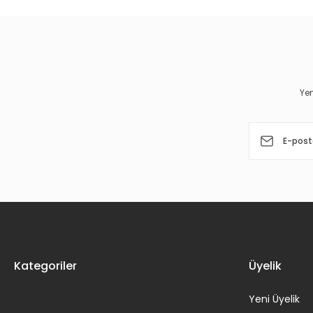
Ürün resmi kalitesiz, bozuk veya görüntülenemiyor.
Ürün açıklamasında eksik bilgiler bulunuyor.
Ürün bilgilerinde hatalar bulunuyor.
Yen
Ürün fiyatı diğer sitelerden daha pahalı.
Bu ürüne benzer farklı alternatifler olmalı.
Kategoriler
Üyelik
Yeni Üyelik