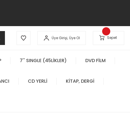
A
Sepet
Üye Girişi,
Üye Ol
P
7'' SINGLE (45LİKLER)
DVD FİLM
ANCI
CD YERLİ
KİTAP, DERGİ