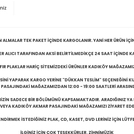
niz
N ALMALAR TEK PAKET İÇİNDE KARGOLANIR. YANİ HER ÜRÜN İÇİ
R ALICI TARAFINDAN AKSİ BELİRTİLMEDİKÇE 24 SAAT İÇİNDE K
IFIR PLAKLAR HARİÇ SİTEMİZDEKİ ÜRÜNLER KADIKÖY MAĞAZAMI
ESİNİ YAPARAK KARGO YERİNE "DÜKKAN TESLİM" SEÇENEĞİNİ KU
ASAJINDAKİ MAĞAZAMIZDAN 12:00 - 19:00 SAATLERİ ARASINDA
ZİN SADECE BİR BÖLÜMÜNÜ KAPSAMAKTADIR. ARADIĞINIZ YA D
 VEYA KADIKÖY AKMAR PASAJINDAKİ MAĞAZAMIZI ZİYARET EDEB
DİRMEK İSTEDİĞİNİZ PLAK, CD, KASET, DVD LERİNİZ İÇİN LÜTFE
İLGİNİZ İÇİN ÇOK TEŞEKKÜRLER. ZİHNİMÜZİK