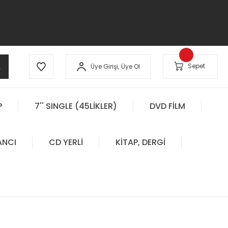
A
Sepet
Üye Girişi,
Üye Ol
P
7'' SINGLE (45LİKLER)
DVD FİLM
ANCI
CD YERLİ
KİTAP, DERGİ