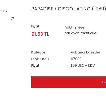
PARADISE / DISCO LATINO (1989) 
Fiyat
91,53 TL den
91,53 TL
başlayan taksitlerle!!
Kategori
yabancı kasetler
Stok Kodu
97980
Fiyat
1,69 USD + KDV
G