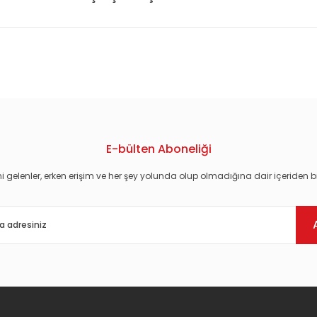
konularda yetersiz gördüğünüz noktaları öneri formunu kullanarak tarafım
E-bülten Aboneliği
i gelenler, erken erişim ve her şey yolunda olup olmadığına dair içeriden bi
Gönder