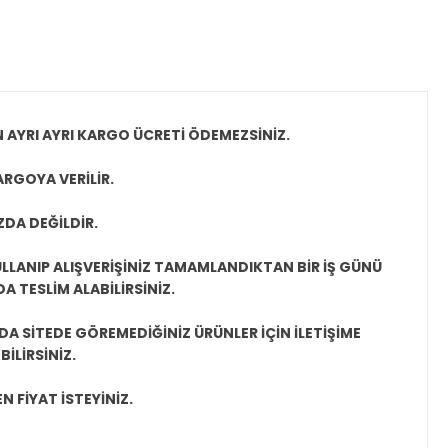
N AYRI AYRI KARGO ÜCRETİ ÖDEMEZSİNİZ.
ARGOYA VERİLİR.
ZDA DEĞİLDİR.
LLANIP ALIŞVERİŞİNİZ TAMAMLANDIKTAN BİR İŞ GÜNÜ
 TESLİM ALABİLİRSİNİZ.
A SİTEDE GÖREMEDİĞİNİZ ÜRÜNLER İÇİN İLETİŞİME
İLİRSİNİZ.
N FİYAT İSTEYİNİZ.