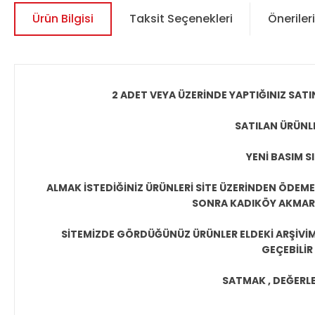
Ürün Bilgisi
Taksit Seçenekleri
Önerileri
2 ADET VEYA ÜZERİNDE YAPTIĞINIZ SATI
SATILAN ÜRÜNLE
YENİ BASIM S
ALMAK İSTEDİĞİNİZ ÜRÜNLERİ SİTE ÜZERİNDEN ÖDEM
SONRA KADIKÖY AKMAR P
SİTEMİZDE GÖRDÜĞÜNÜZ ÜRÜNLER ELDEKİ ARŞİVİMİ
GEÇEBİLİR
SATMAK , DEĞERLEN