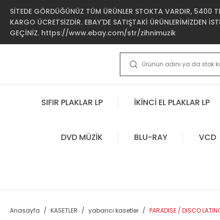
SİTEDE GÖRDÜĞÜNÜZ TÜM ÜRÜNLER STOKTA VARDIR, 5400 TL 
KARGO ÜCRETSİZDİR. EBAY'DE SATIŞTAKİ ÜRÜNLERİMİZDEN İSTE
GEÇİNİZ. https://www.ebay.com/str/zihnimuzik
SIFIR PLAKLAR LP
İKİNCİ EL PLAKLAR LP
DVD MÜZİK
BLU-RAY
VCD
Anasayfa
KASETLER
yabancı kasetler
PARADISE / DISCO LATINO