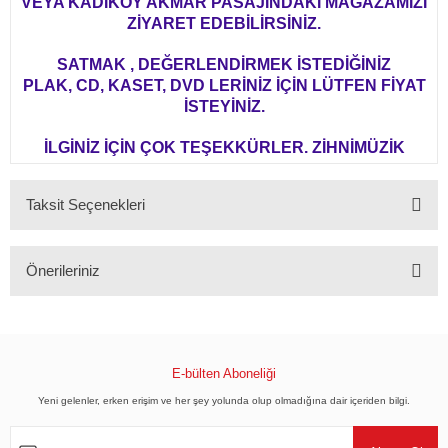
VEYA KADIKÖY AKMAR PASAJINDAKİ MAĞAZAMIZI
ZİYARET EDEBİLİRSİNİZ.
SATMAK , DEĞERLENDİRMEK İSTEDİĞİNİZ
PLAK, CD, KASET, DVD LERİNİZ İÇİN LÜTFEN FİYAT
İSTEYİNİZ.
İLGİNİZ İÇİN ÇOK TEŞEKKÜRLER. ZİHNİMÜZİK
Taksit Seçenekleri
Önerileriniz
Bu ürünün fiyat bilgisi, resim, ürün açıklamalarında ve diğer konularda
yetersiz gördüğünüz noktaları öneri formunu kullanarak tarafımıza
iletebilirsiniz.
Görüş ve önerileriniz için teşekkür ederiz.
E-bülten Aboneliği
Yeni gelenler, erken erişim ve her şey yolunda olup olmadığına dair içeriden bilgi.
Ürün resmi kalitesiz, bozuk veya görüntülenemiyor.
Ürün açıklamasında eksik bilgiler bulunuyor.