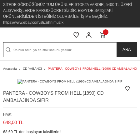
SİTEDE GÖRDÜĞÜNÜZ TÜM ÜRÜNLER STOKTA VARDIR, 5400 TL ÜZERİ
ALIŞVERİŞLERDE KARGO ÜCRETSİZDİR. EBAY'DE SATIŞTAKİ
ÜRÜNLERİMİZDEN İSTEĞİNİZ OLURSA İLETİŞİME GEÇİNİZ.
https://www.ebay.com/str/zihnimuzik
ARA
Anasayfa
CD YABANCI
PANTERA - COWBOYS FROM HELL (1990) CD AMBALAJINDA 
PANTERA - COWBOYS FROM HELL (1990) CD
AMBALAJINDA SIFIR
Fiyat
648,00 TL
68,69 TL den başlayan taksitlerle!!