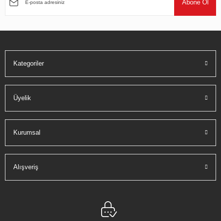
Abone Ol
Ürün bilgilerinde hatalar bulunuyor.
Ürün fiyatı diğer sitelerden daha pahalı.
Bu ürüne benzer farklı alternatifler olmalı.
Gönder
Kategoriler
Üyelik
Kurumsal
Alışveriş