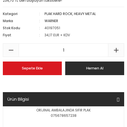
234,70 TL den başlayan taksitlerle!!
Kategori
PLAK HARD ROCK, HEAVY METAL
Marka
WARNER
Stok Kodu
40197051
Fiyat
34,17 EUR + KDV
Sepete Ekle
Hemen Al
Ürün Bilgisi
ORİJİNAL AMBALAJINDA SIFIR PLAK
075678657238