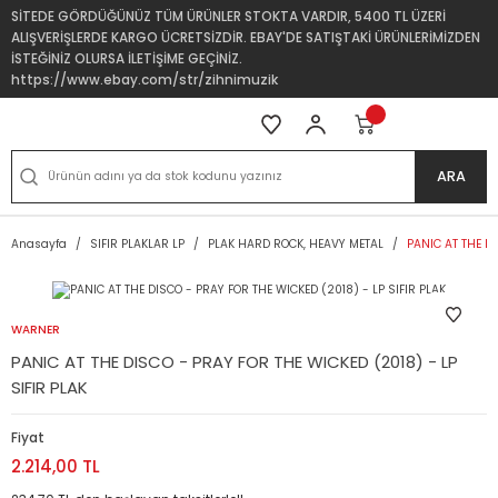
SİTEDE GÖRDÜĞÜNÜZ TÜM ÜRÜNLER STOKTA VARDIR, 5400 TL ÜZERİ
ALIŞVERİŞLERDE KARGO ÜCRETSİZDİR. EBAY'DE SATIŞTAKİ ÜRÜNLERİMİZDEN
İSTEĞİNİZ OLURSA İLETİŞİME GEÇİNİZ.
https://www.ebay.com/str/zihnimuzik
ARA
Anasayfa
SIFIR PLAKLAR LP
PLAK HARD ROCK, HEAVY METAL
PANIC AT THE DI
WARNER
PANIC AT THE DISCO - PRAY FOR THE WICKED (2018) - LP
SIFIR PLAK
Fiyat
2.214,00 TL