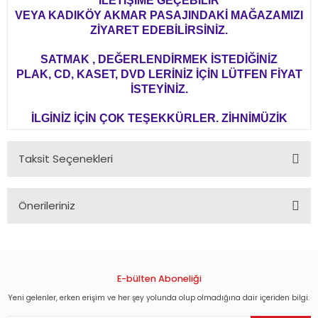
İLETİŞİME GEÇEBİLİR
VEYA KADIKÖY AKMAR PASAJINDAKİ MAĞAZAMIZI
ZİYARET EDEBİLİRSİNİZ.
SATMAK , DEĞERLENDİRMEK İSTEDİĞİNİZ
PLAK, CD, KASET, DVD LERİNİZ İÇİN LÜTFEN FİYAT
İSTEYİNİZ.
İLGİNİZ İÇİN ÇOK TEŞEKKÜRLER. ZİHNİMÜZİK
Taksit Seçenekleri
Önerileriniz
Bu ürünün fiyat bilgisi, resim, ürün açıklamalarında ve diğer
konularda yetersiz gördüğünüz noktaları öneri formunu
kullanarak tarafımıza iletebilirsiniz.
Görüş ve önerileriniz için teşekkür ederiz.
E-bülten Aboneliği
Yeni gelenler, erken erişim ve her şey yolunda olup olmadığına dair içeriden bilgi.
Ürün resmi kalitesiz, bozuk veya görüntülenemiyor.