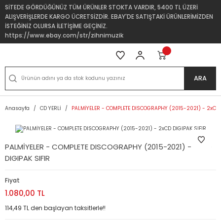
SİTEDE GÖRDÜĞÜNÜZ TÜM ÜRÜNLER STOKTA VARDIR, 5400 TL ÜZERİ
ALIŞVERİŞLERDE KARGO ÜCRETSİZDİR. EBAY'DE SATIŞTAKİ ÜRÜNLERİMİZDEN
İSTEĞİNİZ OLURSA İLETİŞİME GEÇİNİZ.
https://www.ebay.com/str/zihnimuzik
ARA
Anasayfa
CD YERLİ
PALMİYELER - COMPLETE DISCOGRAPHY (2015-2021) - 2xCD 
PALMİYELER - COMPLETE DISCOGRAPHY (2015-2021) - 2xCD
DIGIPAK SIFIR
Fiyat
1.080,00 TL
114,49 TL den başlayan taksitlerle!!