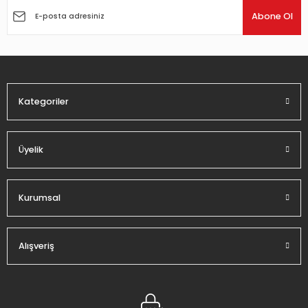
Ürün açıklamasında eksik bilgiler bulunuyor.
Abone Ol
Ürün bilgilerinde hatalar bulunuyor.
Ürün fiyatı diğer sitelerden daha pahalı.
Bu ürüne benzer farklı alternatifler olmalı.
Kategoriler
Üyelik
Gönder
Kurumsal
Alışveriş