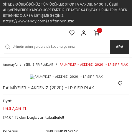
SİTEDE GÖRDÜĞÜNÜZ TÜM ÜRÜNLER STOKTA VARDIR, 5400 TL ÜZERİ
ALIŞVERİŞLERDE KARGO ÜCRETSİZDİR. EBAY'DE SATIŞTAKİ ÜRÜNLERİMİZDEN
İSTEĞİNİZ OLURSA İLETİŞİME GEÇİNİZ.
https://www.ebay.com/str/zihnimuzik
ARA
Anasayfa
YERLİ SIFIR PLAKLAR
PALMİYELER - AKDENİZ (2020) - LP SIFIR PLAK
PALMİYELER - AKDENİZ (2020) - LP SIFIR PLAK
Fiyat
1.647,46 TL
174,64 TL den başlayan taksitlerle!!
Kategori
YERLİ SIFIR PLAKLAR