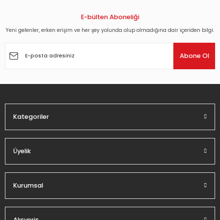
Ürün resmi kalitesiz, bozuk veya görüntülenemiyor.
Ürün açıklamasında eksik bilgiler bulunuyor.
E-bülten Aboneliği
1.512,00 TL
Ürün bilgilerinde hatalar bulunuyor.
Yeni gelenler, erken erişim ve her şey yolunda olup olmadığına dair içeriden bilgi.
Ürün fiyatı diğer sitelerden daha pahalı.
Abone Ol
Bu ürüne benzer farklı alternatifler olmalı.
Kategoriler
Gönder
Üyelik
Kurumsal
Alışveriş