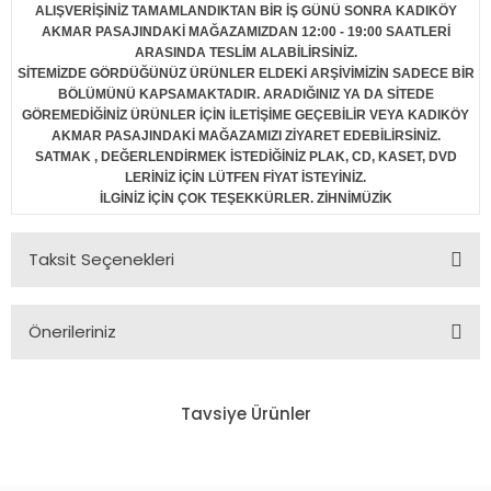
ALIŞVERİŞİNİZ TAMAMLANDIKTAN BİR İŞ GÜNÜ SONRA KADIKÖY
AKMAR PASAJINDAKİ MAĞAZAMIZDAN 12:00 - 19:00 SAATLERİ
ARASINDA TESLİM ALABİLİRSİNİZ.
SİTEMİZDE GÖRDÜĞÜNÜZ ÜRÜNLER ELDEKİ ARŞİVİMİZİN SADECE BİR
BÖLÜMÜNÜ KAPSAMAKTADIR. ARADIĞINIZ YA DA SİTEDE
GÖREMEDİĞİNİZ ÜRÜNLER İÇİN İLETİŞİME GEÇEBİLİR VEYA KADIKÖY
AKMAR PASAJINDAKİ MAĞAZAMIZI ZİYARET EDEBİLİRSİNİZ.
SATMAK , DEĞERLENDİRMEK İSTEDİĞİNİZ PLAK, CD, KASET, DVD
LERİNİZ İÇİN LÜTFEN FİYAT İSTEYİNİZ.
İLGİNİZ İÇİN ÇOK TEŞEKKÜRLER. ZİHNİMÜZİK
Taksit Seçenekleri
Önerileriniz
Bu ürünün fiyat bilgisi, resim, ürün açıklamalarında ve diğer
konularda yetersiz gördüğünüz noktaları öneri formunu
Tavsiye Ürünler
kullanarak tarafımıza iletebilirsiniz.
Görüş ve önerileriniz için teşekkür ederiz.
PALMİYELER - BEN-HÜR (2021) - LP SIFIR PLAK