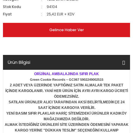
Stok Kodu
94104
Fiyat
25,42 EUR + KDV
Gelince Haber Ver
Ürün Bilgisi
ORİJİNAL AMBALAJINDA SIFIR PLAK
Green Cookie Records – GC067 5902249002515
2 ADET VEYA ÜZERİNDE YAPTIĞINIZ SATIN ALMALAR TEK PAKET
İÇİNDE KARGOLANIR. YANİ HER ÜRÜN İÇİN AYRI AYRI KARGO ÜCRETİ
ÖDEMEZSİNİZ.
SATILAN ÜRÜNLER ALICI TARAFINDAN AKSİ BELİRTİLMEDİKÇE 24
SAAT İÇİNDE KARGOYA VERİLİR.
YENİ BASIM SIFIR PLAKLAR HARİÇ SİTEMİZDEKİ ÜRÜNLER KADIKÖY
MAĞAZAMIZDA DEĞİLDİR.
ALMAK İSTEDİĞİNİZ ÜRÜNLERİ SİTE ÜZERİNDEN ÖDEMESİNİ YAPARAK
KARGO YERİNE "DÜKKAN TESLİM" SEÇENEĞİNİ KULLANIP