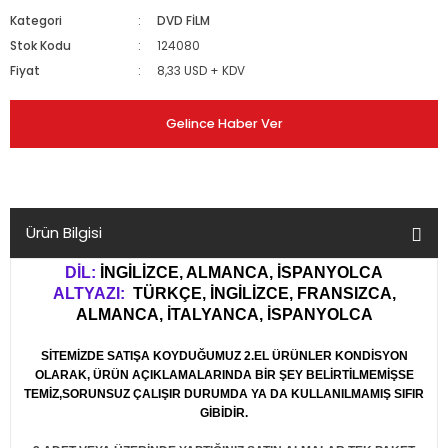
Kategori
DVD FİLM
Stok Kodu
124080
Fiyat
8,33 USD + KDV
Gelince Haber Ver
Ürün Bilgisi
DİL:
İNGİLİZCE, ALMANCA, İSPANYOLCA
ALTYAZI:
TÜRKÇE, İNGİLİZCE, FRANSIZCA,
ALMANCA, İTALYANCA, İSPANYOLCA
SİTEMİZDE SATIŞA KOYDUĞUMUZ 2.EL ÜRÜNLER KONDİSYON
OLARAK, ÜRÜN AÇIKLAMALARINDA BİR ŞEY BELİRTİLMEMİŞSE
TEMİZ,SORUNSUZ ÇALIŞIR DURUMDA YA DA KULLANILMAMIŞ SIFIR
GİBİDİR.