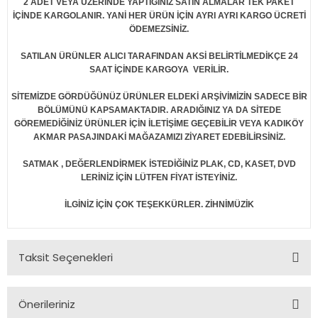
2 ADET VEYA ÜZERİNDE YAPTIĞINIZ SATIN ALMALAR TEK PAKET
İÇİNDE KARGOLANIR. YANİ HER ÜRÜN İÇİN AYRI AYRI KARGO ÜCRETİ
ÖDEMEZSİNİZ.
SATILAN ÜRÜNLER ALICI TARAFINDAN AKSİ BELİRTİLMEDİKÇE 24
SAAT İÇİNDE KARGOYA VERİLİR.
SİTEMİZDE GÖRDÜĞÜNÜZ ÜRÜNLER ELDEKİ ARŞİVİMİZİN SADECE BİR
BÖLÜMÜNÜ KAPSAMAKTADIR. ARADIĞINIZ YA DA SİTEDE
GÖREMEDİĞİNİZ ÜRÜNLER İÇİN İLETİŞİME GEÇEBİLİR VEYA KADIKÖY
AKMAR PASAJINDAKİ MAĞAZAMIZI ZİYARET EDEBİLİRSİNİZ.
SATMAK , DEĞERLENDİRMEK İSTEDİĞİNİZ PLAK, CD, KASET, DVD
LERİNİZ İÇİN LÜTFEN FİYAT İSTEYİNİZ.
İLGİNİZ İÇİN ÇOK TEŞEKKÜRLER. ZİHNİMÜZİK
Taksit Seçenekleri
Önerileriniz