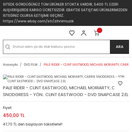
SİTEDE GÖRDÜĞÜNÜZ TÜM ÜRÜNLER STOKTA VARDIR, 5400 TL ÜZERİ
ALIŞVERİŞLERDE KARGO ÜCRETSİZDİR. EBAY'DE SATIŞTAKİ ÜRÜNLERİMİZDEN
İSTEĞİNİZ OLURSA İLETİŞİME GEÇİNİZ.
https://www.ebay.com/str/zihnimuzik
ARA
Anasayfa
DVD FİLM
PALE RIDER - CLINT EASTWOOD, MICHAEL MORIARTY, CARRI
PALE RIDER - CLINT EASTWOOD, MICHAEL MORIARTY, CARRIE
SNODGRESS - YÖN.: CLINT EASTWOOD - DVD SNAPCASE 2.EL
Fiyat
450,00 TL
47,70 TL den başlayan taksitlerle!!