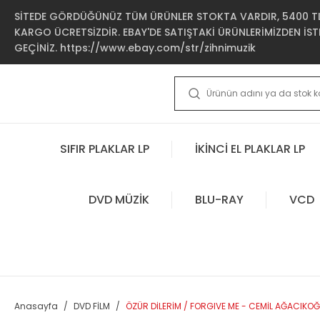
SİTEDE GÖRDÜĞÜNÜZ TÜM ÜRÜNLER STOKTA VARDIR, 5400 TL 
KARGO ÜCRETSİZDİR. EBAY'DE SATIŞTAKİ ÜRÜNLERİMİZDEN İSTE
GEÇİNİZ. https://www.ebay.com/str/zihnimuzik
SIFIR PLAKLAR LP
İKİNCİ EL PLAKLAR LP
DVD MÜZİK
BLU-RAY
VCD
Anasayfa
DVD FİLM
ÖZÜR DİLERİM / FORGIVE ME - CEMİL AĞACIKOĞ