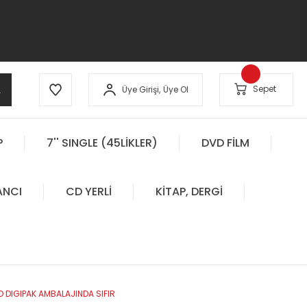
A
Sepet
Üye Girişi,
Üye Ol
P
7'' SINGLE (45LİKLER)
DVD FİLM
ANCI
CD YERLİ
KİTAP, DERGİ
D DIGIPAK AMBALAJINDA SIFIR