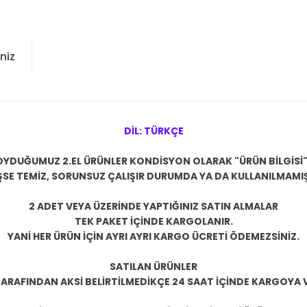
niz
DİL: TÜRKÇE
OYDUĞUMUZ 2.EL ÜRÜNLER KONDİSYON OLARAK "ÜRÜN BİLGİSİ
ŞSE
TEMİZ, SORUNSUZ ÇALIŞIR DURUMDA YA DA KULLANILMAMIŞ
2 ADET VEYA ÜZERİNDE YAPTIĞINIZ SATIN ALMALAR
TEK PAKET İÇİNDE KARGOLANIR.
YANİ HER ÜRÜN İÇİN AYRI AYRI KARGO ÜCRETİ ÖDEMEZSİNİZ.
SATILAN ÜRÜNLER
TARAFINDAN AKSİ BELİRTİLMEDİKÇE 24 SAAT İÇİNDE KARGOYA V