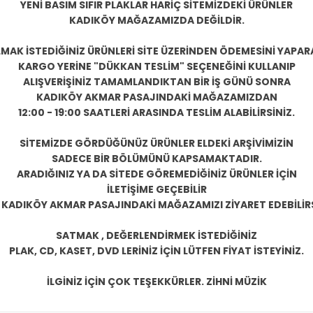
YENİ BASIM SIFIR PLAKLAR HARİÇ SİTEMİZDEKİ ÜRÜNLER
KADIKÖY MAĞAZAMIZDA DEĞİLDİR.
LMAK İSTEDİĞİNİZ ÜRÜNLERİ SİTE ÜZERİNDEN ÖDEMESİNİ YAPAR
KARGO YERİNE "DÜKKAN TESLİM" SEÇENEĞİNİ KULLANIP
ALIŞVERİŞİNİZ TAMAMLANDIKTAN BİR İŞ GÜNÜ SONRA
KADIKÖY AKMAR PASAJINDAKİ MAĞAZAMIZDAN
12:00 - 19:00 SAATLERİ ARASINDA TESLİM ALABİLİRSİNİZ.
SİTEMİZDE GÖRDÜĞÜNÜZ ÜRÜNLER ELDEKİ ARŞİVİMİZİN
SADECE BİR BÖLÜMÜNÜ KAPSAMAKTADIR.
ARADIĞINIZ YA DA SİTEDE GÖREMEDİĞİNİZ ÜRÜNLER İÇİN
İLETİŞİME GEÇEBİLİR
 KADIKÖY AKMAR PASAJINDAKİ MAĞAZAMIZI ZİYARET EDEBİLİRS
SATMAK , DEĞERLENDİRMEK İSTEDİĞİNİZ
PLAK, CD, KASET, DVD LERİNİZ İÇİN LÜTFEN FİYAT İSTEYİNİZ.
İLGİNİZ İÇİN ÇOK TEŞEKKÜRLER. ZİHNİ MÜZİK