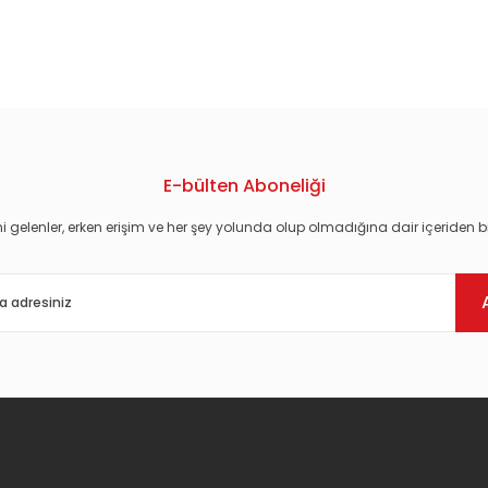
konularda yetersiz gördüğünüz noktaları öneri formunu kullanarak tarafım
E-bülten Aboneliği
i gelenler, erken erişim ve her şey yolunda olup olmadığına dair içeriden bi
Gönder