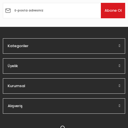
Ürün resmi kalitesiz, bozuk veya görüntülenemiyor.
Ürün açıklamasında eksik bilgiler bulunuyor.
Abone Ol
Ürün bilgilerinde hatalar bulunuyor.
Ürün fiyatı diğer sitelerden daha pahalı.
Bu ürüne benzer farklı alternatifler olmalı.
Kategoriler
Üyelik
Gönder
Kurumsal
Alışveriş