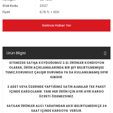
Stok Kodu
23127
Fiyat
6,78 TL + KDV
Gelince Haber Ver
Ürün Bilgisi
SİTEMİZDE SATIŞA KOYDUĞUMUZ 2.EL ÜRÜNLER KONDİSYON
OLARAK, ÜRÜN AÇIKLAMALARINDA BİR ŞEY BELİRTİLMEMİŞSE
TEMİZ,SORUNSUZ ÇALIŞIR DURUMDA YA DA KULLANILMAMIŞ SIFIR
GİBİDİR.
2 ADET VEYA ÜZERİNDE YAPTIĞINIZ SATIN ALMALAR TEK PAKET
İÇİNDE KARGOLANIR. YANİ HER ÜRÜN İÇİN AYRI AYRI KARGO
ÜCRETİ ÖDEMEZSİNİZ.
SATILAN ÜRÜNLER ALICI TARAFINDAN AKSİ BELİRTİLMEDİKÇE 24
SAAT İÇİNDE KARGOYA VERİLİR.