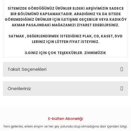
SİTEMİZDE GÖRDÜĞÜNÜZ ÜRÜNLER ELDEKİ ARŞİVİMİZİN SADECE
BİR BÖLÜMÜNÜ KAPSAMAKTADIR. ARADIĞINIZ YA DA SİTEDE
GÖREMEDİĞİNİZ ÜRÜNLER İÇİN İLETİŞİME GEÇEBİLİR VEYA KADIKÖY
AKMAR PASAJINDAKİ MAĞAZAMIZI ZİYARET EDEBİLİRSİNİZ.
SATMAK , DEĞERLENDİRMEK İSTEDİĞİNİZ PLAK, CD, KASET, DVD
LERİNİZ İÇİN LÜTFEN FİYAT İSTEYİNİZ.
İLGİNİZ İÇİN ÇOK TEŞEKKÜRLER. ZİHNİMÜZİK
Taksit Seçenekleri
Önerileriniz
Bu ürünün fiyat bilgisi, resim, ürün açıklamalarında ve diğer
konularda yetersiz gördüğünüz noktaları öneri formunu
kullanarak tarafımıza iletebilirsiniz.
Görüş ve önerileriniz için teşekkür ederiz.
E-bülten Aboneliği
Yeni gelenler, erken erişim ve her şey yolunda olup olmadığına dair içeriden bilgi.