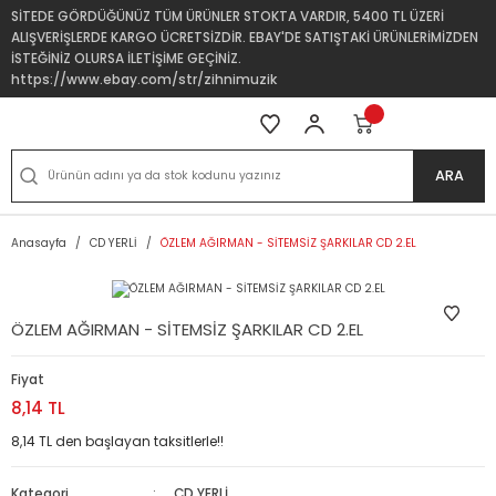
SİTEDE GÖRDÜĞÜNÜZ TÜM ÜRÜNLER STOKTA VARDIR, 5400 TL ÜZERİ
ALIŞVERİŞLERDE KARGO ÜCRETSİZDİR. EBAY'DE SATIŞTAKİ ÜRÜNLERİMİZDEN
İSTEĞİNİZ OLURSA İLETİŞİME GEÇİNİZ.
https://www.ebay.com/str/zihnimuzik
ARA
Anasayfa
CD YERLİ
ÖZLEM AĞIRMAN - SİTEMSİZ ŞARKILAR CD 2.EL
ÖZLEM AĞIRMAN - SİTEMSİZ ŞARKILAR CD 2.EL
Fiyat
8,14 TL
8,14 TL den başlayan taksitlerle!!
Kategori
CD YERLİ