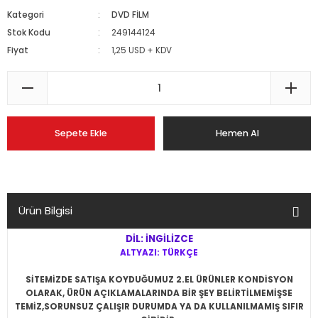
Kategori
DVD FİLM
Stok Kodu
249144124
Fiyat
1,25 USD + KDV
Sepete Ekle
Hemen Al
Ürün Bilgisi
DİL: İNGİLİZCE
ALTYAZI: TÜRKÇE
SİTEMİZDE SATIŞA KOYDUĞUMUZ 2.EL ÜRÜNLER KONDİSYON
OLARAK, ÜRÜN AÇIKLAMALARINDA BİR ŞEY BELİRTİLMEMİŞSE
TEMİZ,SORUNSUZ ÇALIŞIR DURUMDA YA DA KULLANILMAMIŞ SIFIR