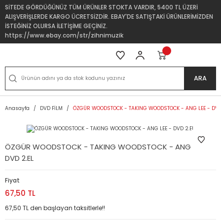
SİTEDE GÖRDÜĞÜNÜZ TÜM ÜRÜNLER STOKTA VARDIR, 5400 TL ÜZERİ
ALIŞVERİŞLERDE KARGO ÜCRETSİZDİR. EBAY'DE SATIŞTAKİ ÜRÜNLERİMİZDEN
İSTEĞİNİZ OLURSA İLETİŞİME GEÇİNİZ.
https://www.ebay.com/str/zihnimuzik
ARA
Anasayfa
DVD FİLM
ÖZGÜR WOODSTOCK - TAKING WOODSTOCK - ANG LEE - DVD
ÖZGÜR WOODSTOCK - TAKING WOODSTOCK - ANG LEE -
DVD 2.EL
Fiyat
67,50 TL
67,50 TL den başlayan taksitlerle!!