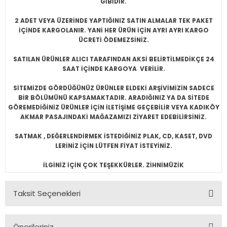
GİBİDİR.
2 ADET VEYA ÜZERİNDE YAPTIĞINIZ SATIN ALMALAR TEK PAKET
İÇİNDE KARGOLANIR. YANİ HER ÜRÜN İÇİN AYRI AYRI KARGO
ÜCRETİ ÖDEMEZSİNİZ.
SATILAN ÜRÜNLER ALICI TARAFINDAN AKSİ BELİRTİLMEDİKÇE 24
SAAT İÇİNDE KARGOYA VERİLİR.
SİTEMİZDE GÖRDÜĞÜNÜZ ÜRÜNLER ELDEKİ ARŞİVİMİZİN SADECE
BİR BÖLÜMÜNÜ KAPSAMAKTADIR. ARADIĞINIZ YA DA SİTEDE
GÖREMEDİĞİNİZ ÜRÜNLER İÇİN İLETİŞİME GEÇEBİLİR VEYA KADIKÖY
AKMAR PASAJINDAKİ MAĞAZAMIZI ZİYARET EDEBİLİRSİNİZ.
SATMAK , DEĞERLENDİRMEK İSTEDİĞİNİZ PLAK, CD, KASET, DVD
LERİNİZ İÇİN LÜTFEN FİYAT İSTEYİNİZ.
İLGİNİZ İÇİN ÇOK TEŞEKKÜRLER. ZİHNİMÜZİK
Taksit Seçenekleri
Önerileriniz