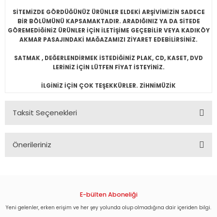
SİTEMİZDE GÖRDÜĞÜNÜZ ÜRÜNLER ELDEKİ ARŞİVİMİZİN SADECE
BİR BÖLÜMÜNÜ KAPSAMAKTADIR. ARADIĞINIZ YA DA SİTEDE
GÖREMEDİĞİNİZ ÜRÜNLER İÇİN İLETİŞİME GEÇEBİLİR VEYA KADIKÖY
AKMAR PASAJINDAKİ MAĞAZAMIZI ZİYARET EDEBİLİRSİNİZ.
SATMAK , DEĞERLENDİRMEK İSTEDİĞİNİZ PLAK, CD, KASET, DVD
LERİNİZ İÇİN LÜTFEN FİYAT İSTEYİNİZ.
İLGİNİZ İÇİN ÇOK TEŞEKKÜRLER. ZİHNİMÜZİK
Taksit Seçenekleri
Önerileriniz
Bu ürünün fiyat bilgisi, resim, ürün açıklamalarında ve diğer
konularda yetersiz gördüğünüz noktaları öneri formunu
kullanarak tarafımıza iletebilirsiniz.
Görüş ve önerileriniz için teşekkür ederiz.
E-bülten Aboneliği
Yeni gelenler, erken erişim ve her şey yolunda olup olmadığına dair içeriden bilgi.
Ürün resmi kalitesiz, bozuk veya görüntülenemiyor.