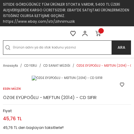
SİTEDE GÖRDÜĞÜNÜZ TÜM ÜRÜNLER STOKTA VARDIR, 5400 TL ÜZERİ
ALIŞVERİŞLERDE KARGO ÜCRETSİZDİR. EBAY'DE SATIŞTAKİ ÜRÜNLERİMİZDEN
İSTEĞİNİZ OLURSA İLETİŞİME GEÇİNİZ.
https://www.ebay.com/str/zihnimuzik
ARA
Anasayfa
CD YERLİ
CD SANAT MÜZİĞİ
ÖZGE EYÜPOĞLU - MEFTUN (2014) - CD
ESEN MÜZİK
ÖZGE EYÜPOĞLU - MEFTUN (2014) - CD SIFIR
Fiyat
45,76 TL
45,76 TL den başlayan taksitlerle!!