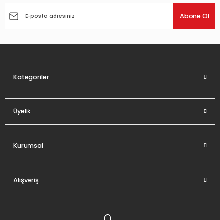
Ürün açıklamasında eksik bilgiler bulunuyor.
Abone Ol
Ürün bilgilerinde hatalar bulunuyor.
Ürün fiyatı diğer sitelerden daha pahalı.
Bu ürüne benzer farklı alternatifler olmalı.
Kategoriler
Üyelik
Gönder
Kurumsal
Alışveriş