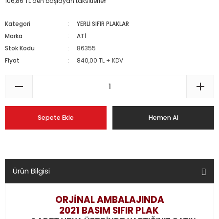
106,86 TL den başlayan taksitlerle!!
Kategori
YERLİ SIFIR PLAKLAR
Marka
ATİ
Stok Kodu
86355
Fiyat
840,00 TL + KDV
Sepete Ekle
Hemen Al
Ürün Bilgisi
ORJİNAL AMBALAJINDA
2021
BASIM
SIFIR PLAK