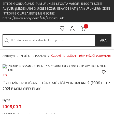
SİTEDE GÖRDÜĞÜNÜZ TÜM ÜRÜNLER STOKTA VARDIR, 5400 TL ÜZERİ
ALIŞVERİŞLERDE KARGO ÜCRETSİZDİR. EBAY'DE SATIŞTAKİ ÜRÜNLERİMİZDEN
İSTEĞİNİZ OLURSA İLETİŞİME GEÇİNİZ.
https://www.ebay.com/str/zihnimuzik
ARA
Anasayfa
YERLİ SIFIR PLAKLAR
ÖZDEMİR ERDOĞAN - TÜRK MÜZİĞİ YORUMLARI 2 (
ATİ
ÖZDEMİR ERDOĞAN - TÜRK MÜZİĞİ YORUMLARI 2 (1999) - LP
2021 BASIM SIFIR PLAK
Fiyat
1.008,00 TL