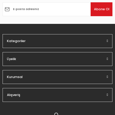
Ürün resmi kalitesiz, bozuk veya görüntülenemiyor.
Ürün açıklamasında eksik bilgiler bulunuyor.
Abone Ol
Ürün bilgilerinde hatalar bulunuyor.
Ürün fiyatı diğer sitelerden daha pahalı.
Bu ürüne benzer farklı alternatifler olmalı.
Kategoriler
Üyelik
Gönder
Kurumsal
Alışveriş