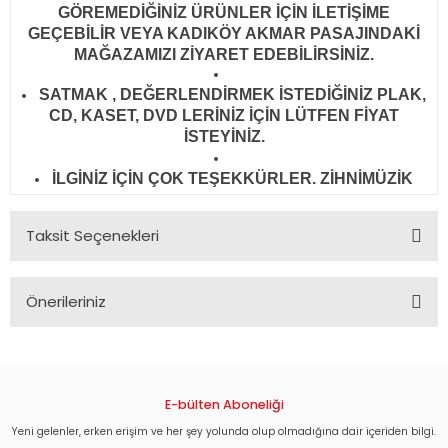
GÖREMEDİĞİNİZ ÜRÜNLER İÇİN İLETİŞİME
GEÇEBİLİR VEYA KADIKÖY AKMAR PASAJINDAKİ
MAĞAZAMIZI ZİYARET EDEBİLİRSİNİZ.
SATMAK , DEĞERLENDİRMEK İSTEDİĞİNİZ PLAK,
CD, KASET, DVD LERİNİZ İÇİN LÜTFEN FİYAT
İSTEYİNİZ.
İLGİNİZ İÇİN ÇOK TEŞEKKÜRLER. ZİHNİMÜZİK
Taksit Seçenekleri
Önerileriniz
Bu ürünün fiyat bilgisi, resim, ürün açıklamalarında ve diğer
konularda yetersiz gördüğünüz noktaları öneri formunu
kullanarak tarafımıza iletebilirsiniz.
Görüş ve önerileriniz için teşekkür ederiz.
E-bülten Aboneliği
Yeni gelenler, erken erişim ve her şey yolunda olup olmadığına dair içeriden bilgi.