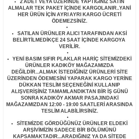
2 ADET VEYA ÜZERİNDE YAPTIĞINIZ SATIN
ALMALAR TEK PAKET İÇİNDE KARGOLANIR..YANİ
HER ÜRÜN İÇİN AYRI AYRI KARGO ÜCRETİ
ÖDEMEZSİNİZ.
SATILAN ÜRÜNLER ALICI TARAFINDAN AKSİ
BELİRTİLMEDİKÇE 24 SAAT İÇİNDE KARGOYA
VERİLİR
.
YENİ BASIM SIFIR PLAKLAR HARİÇ SİTEMİZDEKİ
ÜRÜNLER KADIKÖY MAĞAZAMIZDA
DEĞİLDİR...ALMAK İSTEDİĞİNİZ ÜRÜNLERİ SİTE
ÜZERİNDEN ÖDEMESİNİ YAPARAK KARGO YERİNE
DÜKKAN TESLİM SEÇENEĞİNİ KULLANIP
ALIŞVERİŞİNİZ TAMAMLANDIKTAN BİR İŞ GÜNÜ
SONRA KADIKÖY AKMAR PASAJINDAKİ
MAĞAZAMIZDAN 12:00 - 19:00 SAATLERİ ARASINDA
TESLİM ALABİLİRSİNİZ.
SİTEMİZDE GÖRDÜĞÜNÜZ ÜRÜNLER ELDEKİ
ARŞİVİMİZİN SADECE BİR BÖLÜMÜNÜ
KAPSAMAKTADIR...ARADIĞINIZ YA DA SİTEDE