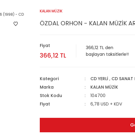
KALAN MÜZİK
ÖZDAL ORHON - KALAN MÜZİK ARŞİ
Fiyat
366,12 TL den
366,12 TL
başlayan taksitlerle!!
Kategori
CD YERLİ
,
CD SANAT 
Marka
KALAN MÜZİK
Stok Kodu
104700
Fiyat
6,78 USD + KDV
G