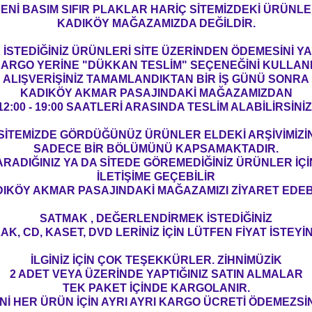
ENİ BASIM SIFIR PLAKLAR HARİÇ SİTEMİZDEKİ ÜRÜNL
KADIKÖY MAĞAZAMIZDA DEĞİLDİR.
İSTEDİĞİNİZ ÜRÜNLERİ SİTE ÜZERİNDEN ÖDEMESİNİ 
ARGO YERİNE "DÜKKAN TESLİM" SEÇENEĞİNİ KULLAN
ALIŞVERİŞİNİZ TAMAMLANDIKTAN BİR İŞ GÜNÜ SONRA
KADIKÖY AKMAR PASAJINDAKİ MAĞAZAMIZDAN
12:00 - 19:00 SAATLERİ ARASINDA TESLİM ALABİLİRSİNİZ
SİTEMİZDE GÖRDÜĞÜNÜZ ÜRÜNLER ELDEKİ ARŞİVİMİZİ
SADECE BİR BÖLÜMÜNÜ KAPSAMAKTADIR.
ARADIĞINIZ YA DA SİTEDE GÖREMEDİĞİNİZ ÜRÜNLER İÇİ
İLETİŞİME GEÇEBİLİR
IKÖY AKMAR PASAJINDAKİ MAĞAZAMIZI ZİYARET EDEBİ
SATMAK , DEĞERLENDİRMEK İSTEDİĞİNİZ
AK, CD, KASET, DVD LERİNİZ İÇİN LÜTFEN FİYAT İSTEYİN
İLGİNİZ İÇİN ÇOK TEŞEKKÜRLER. ZİHNİMÜZİK
2 ADET VEYA ÜZERİNDE YAPTIĞINIZ SATIN ALMALAR
TEK PAKET İÇİNDE KARGOLANIR.
Nİ HER ÜRÜN İÇİN AYRI AYRI KARGO ÜCRETİ ÖDEMEZSİN