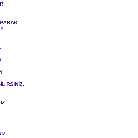
ER
YAPARAK
IP
.
N
N
LİRSİNİZ.
İZ.
İZ.