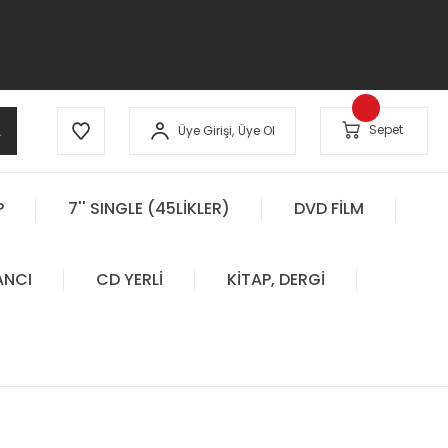
A
Sepet
Üye Girişi,
Üye Ol
P
7'' SINGLE (45LİKLER)
DVD FİLM
ANCI
CD YERLİ
KİTAP, DERGİ