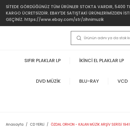
SİTEDE GÖRDÜĞÜNÜZ TÜM ÜRÜNLER STOKTA VARDIR, 5400 TL 
KARGO ÜCRETSİZDİR. EBAY'DE SATIŞTAKİ ÜRÜNLERİMİZDEN İSTE
GEÇİNİZ. https://www.ebay.com/str/zihnimuzik
SIFIR PLAKLAR LP
İKİNCİ EL PLAKLAR LP
DVD MÜZİK
BLU-RAY
VCD
Anasayfa
CD YERLİ
ÖZDAL ORHON - KALAN MÜZİK ARŞİV SERİSİ 1941-