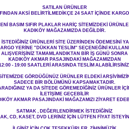
SATILAN ÜRÜNLER
FINDAN AKSİ BELİRTİLMEDİKÇE 24 SAAT İÇİNDE KARGO
ENİ BASIM SIFIR PLAKLAR HARİÇ SİTEMİZDEKİ ÜRÜNL
KADIKÖY MAĞAZAMIZDA DEĞİLDİR.
İSTEDİĞİNİZ ÜRÜNLERİ SİTE ÜZERİNDEN ÖDEMESİNİ 
ARGO YERİNE "DÜKKAN TESLİM" SEÇENEĞİNİ KULLAN
ALIŞVERİŞİNİZ TAMAMLANDIKTAN BİR İŞ GÜNÜ SONRA
KADIKÖY AKMAR PASAJINDAKİ MAĞAZAMIZDAN
12:00 - 19:00 SAATLERİ ARASINDA TESLİM ALABİLİRSİNİZ
SİTEMİZDE GÖRDÜĞÜNÜZ ÜRÜNLER ELDEKİ ARŞİVİMİZİ
SADECE BİR BÖLÜMÜNÜ KAPSAMAKTADIR.
ARADIĞINIZ YA DA SİTEDE GÖREMEDİĞİNİZ ÜRÜNLER İÇİ
İLETİŞİME GEÇEBİLİR
IKÖY AKMAR PASAJINDAKİ MAĞAZAMIZI ZİYARET EDEBİ
SATMAK , DEĞERLENDİRMEK İSTEDİĞİNİZ
AK, CD, KASET, DVD LERİNİZ İÇİN LÜTFEN FİYAT İSTEYİN
İLGİNİZ İÇİN ÇOK TEŞEKKÜRLER. ZİHNİMÜZİK