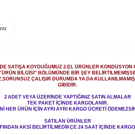
niz
ZDE SATIŞA KOYDUĞUMUZ 2.EL ÜRÜNLER KONDÜSYON
"ÜRÜN BİLGİSİ" BÖLÜMÜNDE BİR ŞEY BELİRTİLMEMİŞS
Z,SORUNSUZ ÇALIŞIR DURUMDA YA DA KULLANILMAMIŞ 
GİBİDİR.
2 ADET VEYA ÜZERİNDE YAPTIĞINIZ SATIN ALMALAR
TEK PAKET İÇİNDE KARGOLANIR.
Nİ HER ÜRÜN İÇİN AYRI AYRI KARGO ÜCRETİ ÖDEMEZSİN
SATILAN ÜRÜNLER
FINDAN AKSİ BELİRTİLMEDİKÇE 24 SAAT İÇİNDE KARGO