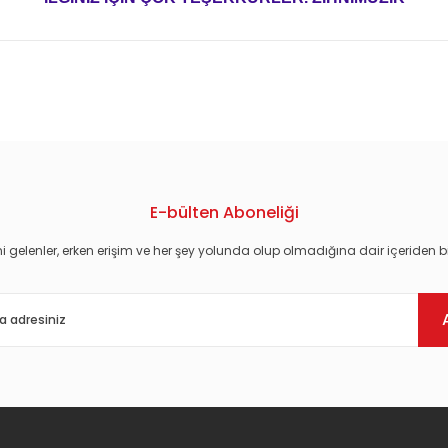
konularda yetersiz gördüğünüz noktaları öneri formunu kullanarak tarafım
E-bülten Aboneliği
i gelenler, erken erişim ve her şey yolunda olup olmadığına dair içeriden bi
Gönder