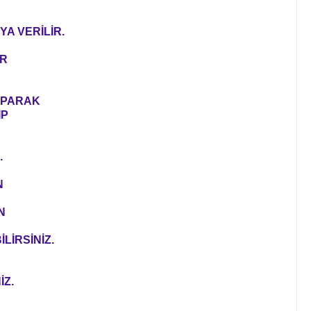
YA VERİLİR.
ER
YAPARAK
IP
.
N
N
LİRSİNİZ.
İZ.