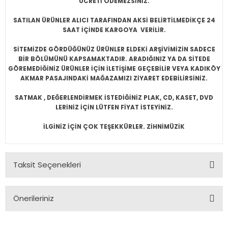
ÜCRETİ ÖDEMEZSİNİZ.
SATILAN ÜRÜNLER ALICI TARAFINDAN AKSİ BELİRTİLMEDİKÇE 24
SAAT İÇİNDE KARGOYA VERİLİR.
SİTEMİZDE GÖRDÜĞÜNÜZ ÜRÜNLER ELDEKİ ARŞİVİMİZİN SADECE
BİR BÖLÜMÜNÜ KAPSAMAKTADIR. ARADIĞINIZ YA DA SİTEDE
GÖREMEDİĞİNİZ ÜRÜNLER İÇİN İLETİŞİME GEÇEBİLİR VEYA KADIKÖY
AKMAR PASAJINDAKİ MAĞAZAMIZI ZİYARET EDEBİLİRSİNİZ.
SATMAK , DEĞERLENDİRMEK İSTEDİĞİNİZ PLAK, CD, KASET, DVD
LERİNİZ İÇİN LÜTFEN FİYAT İSTEYİNİZ.
İLGİNİZ İÇİN ÇOK TEŞEKKÜRLER. ZİHNİMÜZİK
Taksit Seçenekleri
Önerileriniz
Bu ürünün fiyat bilgisi, resim, ürün açıklamalarında ve diğer