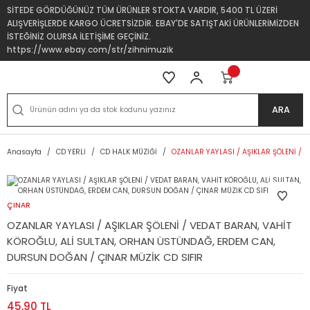
SİTEDE GÖRDÜĞÜNÜZ TÜM ÜRÜNLER STOKTA VARDIR, 5400 TL ÜZERİ
ALIŞVERİŞLERDE KARGO ÜCRETSİZDİR. EBAY'DE SATIŞTAKİ ÜRÜNLERİMİZDEN
İSTEĞİNİZ OLURSA İLETİŞİME GEÇİNİZ.
https://www.ebay.com/str/zihnimuzik
ARA
Anasayfa
CD YERLİ
CD HALK MÜZİĞİ
OZANLAR YAYLASI / AŞIKLAR ŞÖLENİ / 
ÇINAR
OZANLAR YAYLASI / AŞIKLAR ŞÖLENİ / VEDAT BARAN, VAHİT
KÖROĞLU, ALİ SULTAN, ORHAN ÜSTÜNDAĞ, ERDEM CAN,
DURSUN DOĞAN / ÇINAR MÜZİK CD SIFIR
Fiyat
45,90 TL