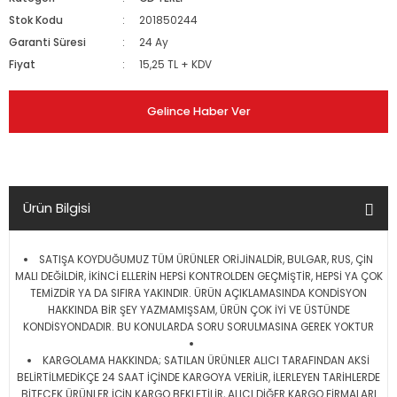
Stok Kodu
201850244
Garanti Süresi
24 Ay
Fiyat
15,25 TL + KDV
Gelince Haber Ver
Ürün Bilgisi
SATIŞA KOYDUĞUMUZ TÜM ÜRÜNLER ORİJİNALDİR, BULGAR, RUS, ÇİN
MALI DEĞİLDİR, İKİNCİ ELLERİN HEPSİ KONTROLDEN GEÇMİŞTİR, HEPSİ YA ÇOK
TEMİZDİR YA DA SIFIRA YAKINDIR. ÜRÜN AÇIKLAMASINDA KONDİSYON
HAKKINDA BİR ŞEY YAZMAMIŞSAM, ÜRÜN ÇOK İYİ VE ÜSTÜNDE
KONDİSYONDADIR. BU KONULARDA SORU SORULMASINA GEREK YOKTUR
KARGOLAMA HAKKINDA; SATILAN ÜRÜNLER ALICI TARAFINDAN AKSİ
BELİRTİLMEDİKÇE 24 SAAT İÇİNDE KARGOYA VERİLİR, İLERLEYEN TARİHLERDE
BİTECEK ÜRÜNLER İÇİN KARGO BEKLETİLİR, ALICI DİĞER KARGO FİRMALARI