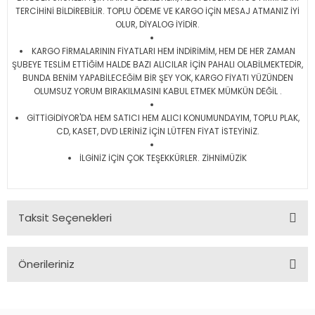
TERCİHİNİ BİLDİREBİLİR. TOPLU ÖDEME VE KARGO İÇİN MESAJ ATMANIZ İYİ
OLUR, DİYALOG İYİDİR.
KARGO FİRMALARININ FİYATLARI HEM İNDİRİMİM, HEM DE HER ZAMAN
ŞUBEYE TESLİM ETTİĞİM HALDE BAZI ALICILAR İÇİN PAHALI OLABİLMEKTEDİR,
BUNDA BENİM YAPABİLECEĞİM BİR ŞEY YOK, KARGO FİYATI YÜZÜNDEN
OLUMSUZ YORUM BIRAKILMASINI KABUL ETMEK MÜMKÜN DEĞİL .
GİTTİGİDİYOR'DA HEM SATICI HEM ALICI KONUMUNDAYIM, TOPLU PLAK,
CD, KASET, DVD LERİNİZ İÇİN LÜTFEN FİYAT İSTEYİNİZ.
İLGİNİZ İÇİN ÇOK TEŞEKKÜRLER. ZİHNİMÜZİK
Taksit Seçenekleri
Önerileriniz
Bu ürünün fiyat bilgisi, resim, ürün açıklamalarında ve diğer
konularda yetersiz gördüğünüz noktaları öneri formunu