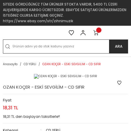
SİTEDE GÖRDÜĞÜNÜZ TÜM ÜRÜNLER STOKTA VARDIR, 5400 TL ÜZERİ
ALIŞVERİŞLERDE KARGO ÜCRETSİZDİR. EBAY'DE SATIŞTAKİ ÜRÜNLERİMİZDEN
İSTEĞİNİZ OLURSA İLETİŞİME GEÇİNİZ.
https://www.ebay.com/str/zihnimuzik
ARA
Anasayfa
CD YERLİ
OZAN KOÇER - ESKİ SEVGİLİM - CD SIFIR
OZAN KOÇER - ESKİ SEVGİLİM - CD SIFIR
Fiyat
18,31 TL
18,31 TL den başlayan taksitlerle!!
Kategori
CD YERLİ