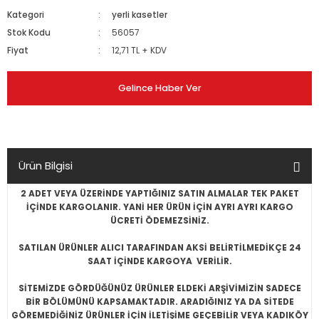
Kategori
yerli kasetler
Stok Kodu
56057
Fiyat
12,71 TL + KDV
Gelince Haber Ver
Ürün Bilgisi
2 ADET VEYA ÜZERİNDE YAPTIĞINIZ SATIN ALMALAR TEK PAKET
İÇİNDE KARGOLANIR. YANİ HER ÜRÜN İÇİN AYRI AYRI KARGO
ÜCRETİ ÖDEMEZSİNİZ.
SATILAN ÜRÜNLER ALICI TARAFINDAN AKSİ BELİRTİLMEDİKÇE 24
SAAT İÇİNDE KARGOYA VERİLİR.
SİTEMİZDE GÖRDÜĞÜNÜZ ÜRÜNLER ELDEKİ ARŞİVİMİZİN SADECE
BİR BÖLÜMÜNÜ KAPSAMAKTADIR. ARADIĞINIZ YA DA SİTEDE
GÖREMEDİĞİNİZ ÜRÜNLER İÇİN İLETİŞİME GEÇEBİLİR VEYA KADIKÖY