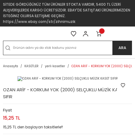
SİTEDE GÖRDÜĞÜNÜZ TÜM ÜRÜNLER STOKTA VARDIR, 5400 TL ÜZERİ
ALIŞVERİŞLERDE KARGO ÜCRETSİZDİR. EBAY'DE SATIŞTAKİ ÜRÜNLERİMİZDEN
İSTEĞİNİZ OLURSA İLETİŞİME GEÇİNİZ.
https://www.ebay.com/str/zihnimuzik
ARA
Anasayfa
KASETLER
yerli kasetler
OZAN ARİF - KORKUM YOK (2000) SELÇUKL
OZAN ARİF - KORKUM YOK (2000) SELÇUKLU MÜZİK KASET
SIFIR
Fiyat
15,25 TL
15,25 TL den başlayan taksitlerle!!