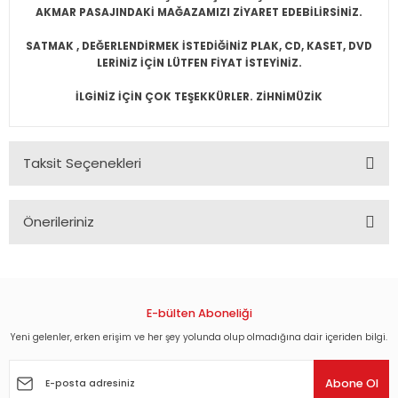
AKMAR PASAJINDAKİ MAĞAZAMIZI ZİYARET EDEBİLİRSİNİZ.
SATMAK , DEĞERLENDİRMEK İSTEDİĞİNİZ PLAK, CD, KASET, DVD
LERİNİZ İÇİN LÜTFEN FİYAT İSTEYİNİZ.
İLGİNİZ İÇİN ÇOK TEŞEKKÜRLER. ZİHNİMÜZİK
Taksit Seçenekleri
Önerileriniz
Bu ürünün fiyat bilgisi, resim, ürün açıklamalarında ve diğer
konularda yetersiz gördüğünüz noktaları öneri formunu
kullanarak tarafımıza iletebilirsiniz.
Görüş ve önerileriniz için teşekkür ederiz.
E-bülten Aboneliği
Yeni gelenler, erken erişim ve her şey yolunda olup olmadığına dair içeriden bilgi.
Ürün resmi kalitesiz, bozuk veya görüntülenemiyor.
Ürün açıklamasında eksik bilgiler bulunuyor.
Abone Ol