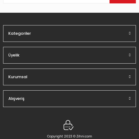
Ürün bilgilerinde hatalar bulunuyor.
Ürün fiyatı diğer sitelerden daha pahalı.
Bu ürüne benzer farklı alternatifler olmalı.
Kategoriler
Üyelik
Gönder
Kurumsal
Alışveriş
Copyright 2023 © Zihni.com